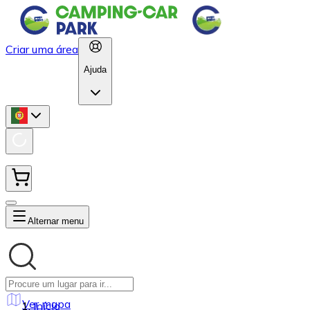
Criar uma área
Ajuda
Alternar menu
Ver mapa
Início