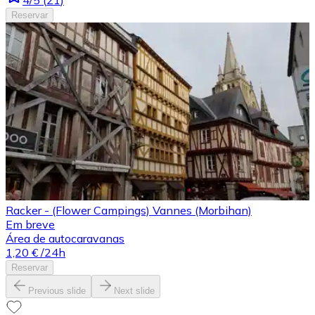
Reservar
Racker - (Flower Campings) Vannes (Morbihan)
Em breve
Área de autocaravanas
1,20 €
/24h
Reservar
Previous slide
Next slide