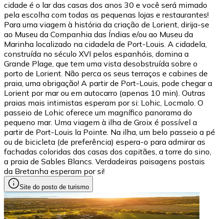
cidade é o lar das casas dos anos 30 e você será mimado
pela escolha com todas as pequenas lojas e restaurantes!
Para uma viagem à história da criação de Lorient, dirija-se
ao Museu da Companhia das Índias e/ou ao Museu da
Marinha localizado na cidadela de Port-Louis. A cidadela,
construída no século XVI pelos espanhóis, domina a
Grande Plage, que tem uma vista desobstruída sobre o
porto de Lorient. Não perca os seus terraços e cabines de
praia, uma obrigação! A partir de Port-Louis, pode chegar a
Lorient por mar ou em autocarro (apenas 10 min). Outras
praias mais intimistas esperam por si: Lohic, Locmalo. O
passeio de Lohic oferece um magnífico panorama do
pequeno mar. Uma viagem à ilha de Groix é possível a
partir de Port-Louis la Pointe. Na ilha, um belo passeio a pé
ou de bicicleta (de preferência) espera-o para admirar as
fachadas coloridas das casas dos capitães, a torre do sino,
a praia de Sables Blancs. Verdadeiras paisagens postais
da Bretanha esperam por si!
Site do posto de turismo