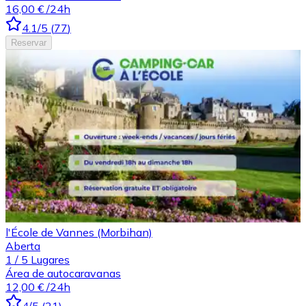
16,00 €
/24h
4.1
/5
(
77
)
Reservar
l'École de Vannes (Morbihan)
Aberta
1
/
5
Lugares
Área de autocaravanas
12,00 €
/24h
4
/5
(
21
)