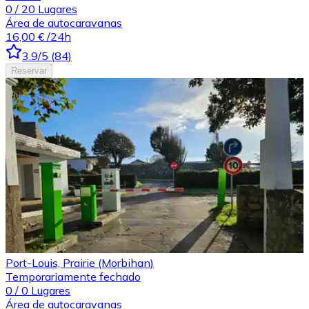
0
/
20
Lugares
Área de autocaravanas
16,00 €
/24h
3.9
/5
(
84
)
Reservar
Port-Louis, Prairie (Morbihan)
Temporariamente fechado
0
/
0
Lugares
Área de autocaravanas