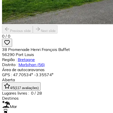
Previous slide
Next slide
0
/
0
38 Promenade Henri François Buffet
56290
Port Louis
Região :
Bretagne
Distrito :
Morbihan
(56)
Área de autocaravanas
GPS : 47.70534° -3.35574°
Aberta
4
/5
(
117
avaliações
)
Lugares livres :
0
/ 28
Destinos
Mar