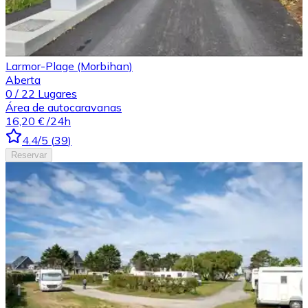
Larmor-Plage (Morbihan)
Aberta
0
/
22
Lugares
Área de autocaravanas
16,20 €
/24h
4.4
/5
(
39
)
Reservar