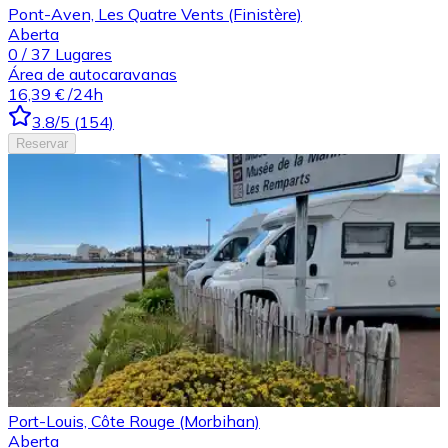
Pont-Aven, Les Quatre Vents (Finistère)
Aberta
0
/
37
Lugares
Área de autocaravanas
16,39 €
/24h
3.8
/5
(
154
)
Reservar
Port-Louis, Côte Rouge (Morbihan)
Aberta