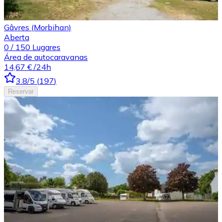
Gâvres (Morbihan)
Aberta
0
/
150
Lugares
Área de autocaravanas
14,67 €
/24h
3.8
/5
(
197
)
Reservar