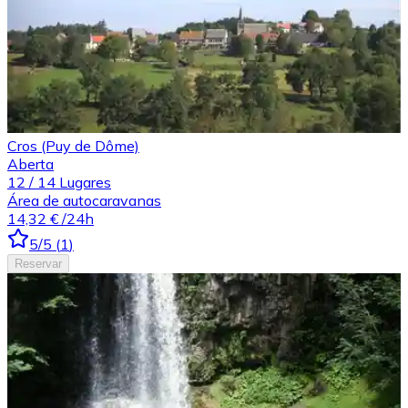
Cros (Puy de Dôme)
Aberta
12
/
14
Lugares
Área de autocaravanas
14,32 €
/24h
5
/5
(
1
)
Reservar