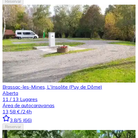
Reservar
Brassac-les-Mines, L'Insolite (Puy de Dôme)
Aberta
11
/
13
Lugares
Área de autocaravanas
13,58 €
/24h
3.8
/5
(
66
)
Reservar