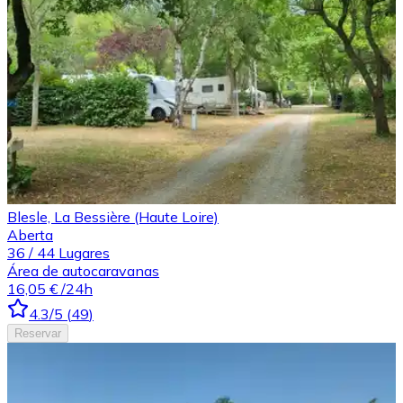
Blesle, La Bessière (Haute Loire)
Aberta
36
/
44
Lugares
Área de autocaravanas
16,05 €
/24h
4.3
/5
(
49
)
Reservar