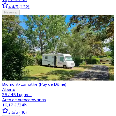
4.4
/5
(
132
)
Reservar
Bromont-Lamothe (Puy de Dôme)
Aberta
35
/
45
Lugares
Área de autocaravanas
16,17 €
/24h
3.5
/5
(
46
)