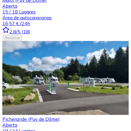
Aberta
15
/
18
Lugares
Área de autocaravanas
16,57 €
/24h
2.8
/5
(
18
)
Reservar
Picherande (Puy de Dôme)
Aberta
19
/
24
Lugares