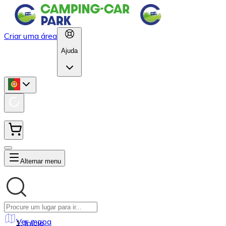
Criar uma área
Ajuda
Alternar menu
Ver mapa
Início