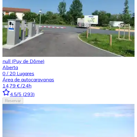
null (Puy de Dôme)
Aberta
0
/
20
Lugares
Área de autocaravanas
14,79 €
/24h
4.5
/5
(
293
)
Reservar