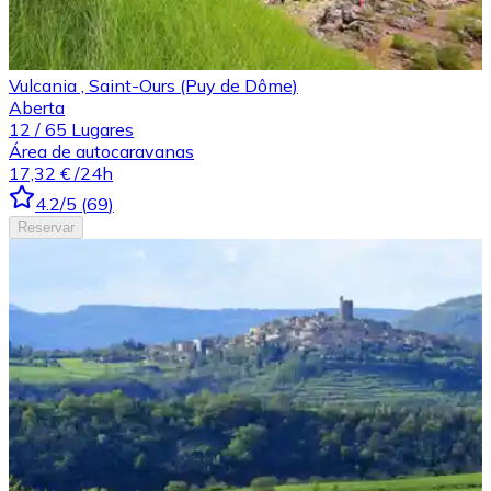
Vulcania , Saint-Ours (Puy de Dôme)
Aberta
12
/
65
Lugares
Área de autocaravanas
17,32 €
/24h
4.2
/5
(
69
)
Reservar