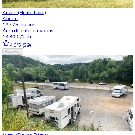
Auzon (Haute Loire)
Aberta
19
/
25
Lugares
Área de autocaravanas
14,80 €
/24h
4.6
/5
(
39
)
Reservar
Murol (Puy de Dôme)