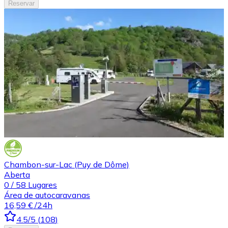
Reservar
Chambon-sur-Lac (Puy de Dôme)
Aberta
0
/
58
Lugares
Área de autocaravanas
16,59 €
/24h
4.5
/5
(
108
)