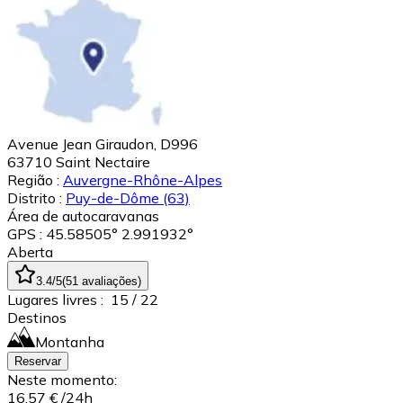
Avenue Jean Giraudon, D996
63710
Saint Nectaire
Região :
Auvergne-Rhône-Alpes
Distrito :
Puy-de-Dôme
(63)
Área de autocaravanas
GPS : 45.58505° 2.991932°
Aberta
3.4
/5
(
51
avaliações
)
Lugares livres :
15
/ 22
Destinos
Montanha
Reservar
Neste momento:
16,57 €
/24h