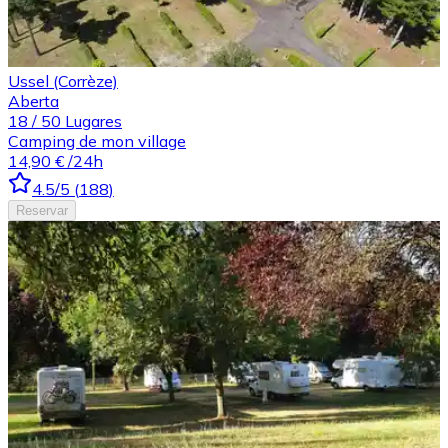
Ussel (Corrèze)
Aberta
18
/
50
Lugares
Camping de mon village
14,90 €
/24h
4.5
/5
(
188
)
Reservar