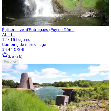
Égliseneuve-d’Entraigues (Puy de Dôme)
Aberta
12
/
16
Lugares
Camping de mon village
14,44 €
/24h
3
/5
(
35
)
Reservar