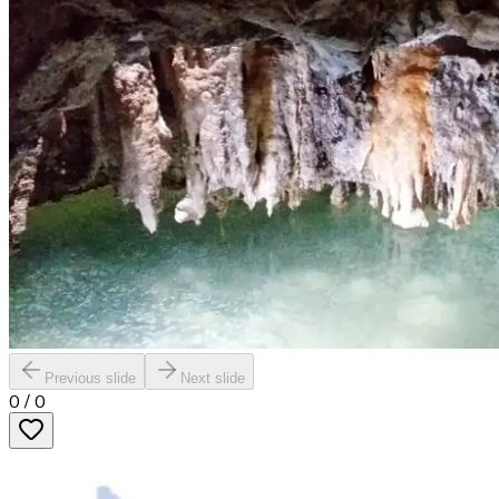
Previous slide
Next slide
0
/
0