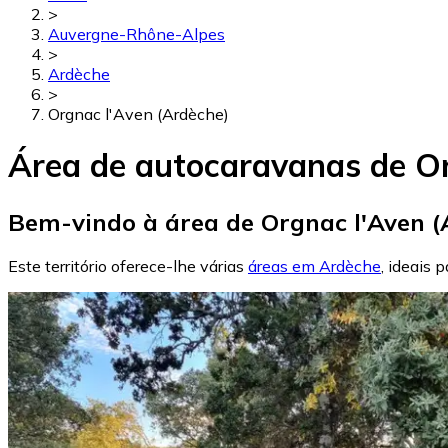
>
Auvergne-Rhône-Alpes
>
Ardèche
>
Orgnac l'Aven (Ardèche)
Área de autocaravanas de Or
Bem-vindo à área de Orgnac l'Aven (
Este território oferece-lhe várias
áreas em Ardèche
, ideais 