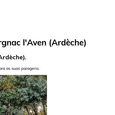
gnac l'Aven (Ardèche)
Ardèche).
para as suas paragens.