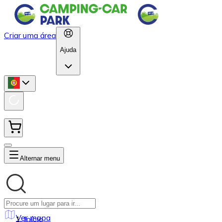
Criar uma área
Ajuda
Alternar menu
Ver mapa
Início