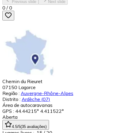
Previous slide
Next slide
0
/
0
Chemin du Rieuret
07150
Lagorce
Região :
Auvergne-Rhône-Alpes
Distrito :
Ardèche
(07)
Área de autocaravanas
GPS : 44.44215° 4.411522°
Aberta
4.5
/5
(
35
avaliações
)
Lugares livres :
15
/ 20