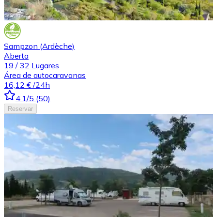
Sampzon (Ardèche)
Aberta
19
/
32
Lugares
Área de autocaravanas
16,12 €
/24h
4.1
/5
(
50
)
Reservar