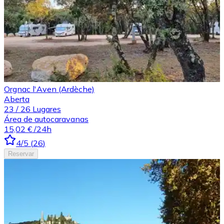
Orgnac l'Aven (Ardèche)
Aberta
23
/
26
Lugares
Área de autocaravanas
15,02 €
/24h
4
/5
(
26
)
Reservar