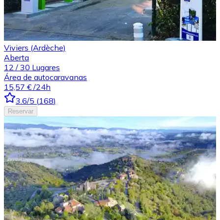
Viviers (Ardèche)
Aberta
12
/
30
Lugares
Área de autocaravanas
15,57 €
/24h
3.6
/5
(
168
)
Reservar