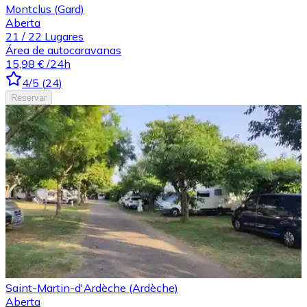
Montclus (Gard)
Aberta
21
/
22
Lugares
Área de autocaravanas
15,98 €
/24h
4
/5
(
24
)
Reservar
Saint-Martin-d'Ardèche (Ardèche)
Aberta