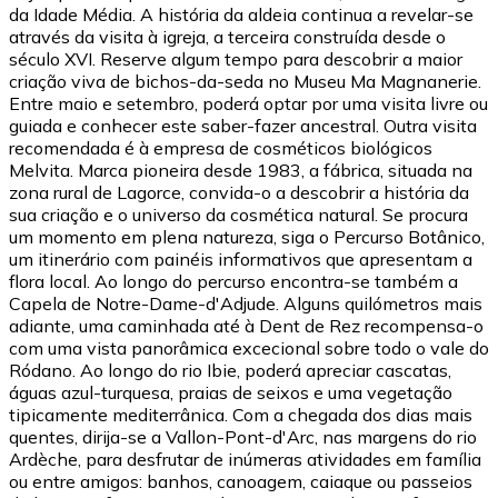
da Idade Média. A história da aldeia continua a revelar-se
através da visita à igreja, a terceira construída desde o
século XVI. Reserve algum tempo para descobrir a maior
criação viva de bichos-da-seda no Museu Ma Magnanerie.
Entre maio e setembro, poderá optar por uma visita livre ou
guiada e conhecer este saber-fazer ancestral. Outra visita
recomendada é à empresa de cosméticos biológicos
Melvita. Marca pioneira desde 1983, a fábrica, situada na
zona rural de Lagorce, convida-o a descobrir a história da
sua criação e o universo da cosmética natural. Se procura
um momento em plena natureza, siga o Percurso Botânico,
um itinerário com painéis informativos que apresentam a
flora local. Ao longo do percurso encontra-se também a
Capela de Notre-Dame-d'Adjude. Alguns quilómetros mais
adiante, uma caminhada até à Dent de Rez recompensa-o
com uma vista panorâmica excecional sobre todo o vale do
Ródano. Ao longo do rio Ibie, poderá apreciar cascatas,
águas azul-turquesa, praias de seixos e uma vegetação
tipicamente mediterrânica. Com a chegada dos dias mais
quentes, dirija-se a Vallon-Pont-d'Arc, nas margens do rio
Ardèche, para desfrutar de inúmeras atividades em família
ou entre amigos: banhos, canoagem, caiaque ou passeios