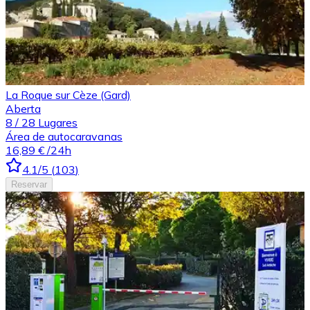
La Roque sur Cèze (Gard)
Aberta
8
/
28
Lugares
Área de autocaravanas
16,89 €
/24h
4.1
/5
(
103
)
Reservar