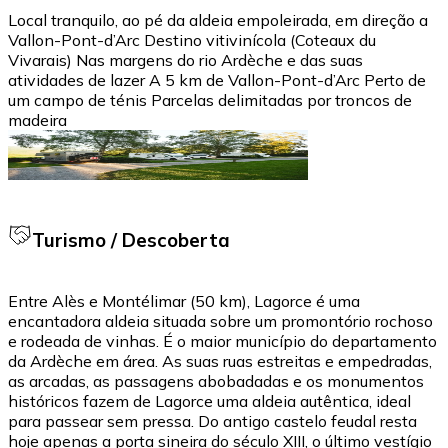
Local tranquilo, ao pé da aldeia empoleirada, em direção a
Vallon-Pont-d’Arc Destino vitivinícola (Coteaux du
Vivarais) Nas margens do rio Ardèche e das suas
atividades de lazer A 5 km de Vallon-Pont-d’Arc Perto de
um campo de ténis Parcelas delimitadas por troncos de
madeira
Turismo / Descoberta
Entre Alès e Montélimar (50 km), Lagorce é uma
encantadora aldeia situada sobre um promontório rochoso
e rodeada de vinhas. É o maior município do departamento
da Ardèche em área. As suas ruas estreitas e empedradas,
as arcadas, as passagens abobadadas e os monumentos
históricos fazem de Lagorce uma aldeia autêntica, ideal
para passear sem pressa. Do antigo castelo feudal resta
hoje apenas a porta sineira do século XIII, o último vestígio