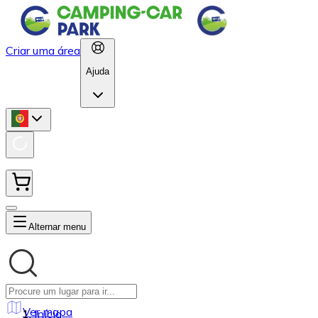
Criar uma área
Ajuda
Alternar menu
Ver mapa
Início