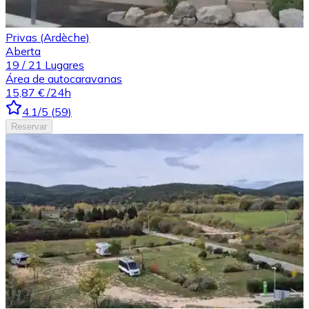
Privas (Ardèche)
Aberta
19
/
21
Lugares
Área de autocaravanas
15,87 €
/24h
4.1
/5
(
59
)
Reservar