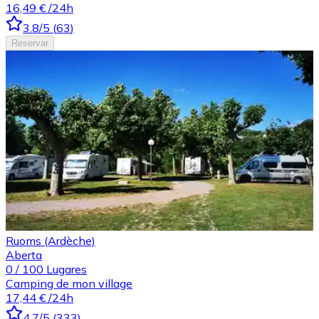
16,49 €
/24h
3.8
/5
(
63
)
Reservar
Ruoms (Ardèche)
Aberta
0
/
100
Lugares
Camping de mon village
17,44 €
/24h
4.7
/5
(
333
)