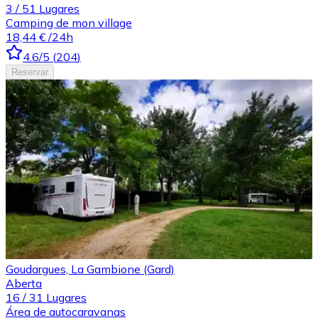
3
/
51
Lugares
Camping de mon village
18,44 €
/24h
4.6
/5
(
204
)
Reservar
Goudargues, La Gambione (Gard)
Aberta
16
/
31
Lugares
Área de autocaravanas