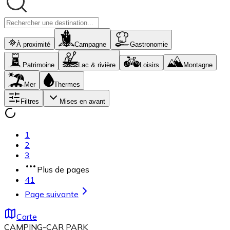
À proximité
Campagne
Gastronomie
Patrimoine
Lac & rivière
Loisirs
Montagne
Mer
Thermes
Filtres
Mises en avant
1
2
3
Plus de pages
41
Page suivante
Carte
CAMPING-CAR PARK