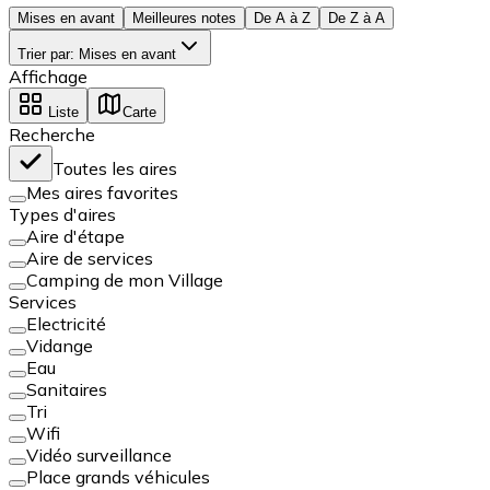
Mises en avant
Meilleures notes
De A à Z
De Z à A
Trier par
:
Mises en avant
Affichage
Liste
Carte
Recherche
Toutes les aires
Mes aires favorites
Types d'aires
Aire d'étape
Aire de services
Camping de mon Village
Services
Electricité
Vidange
Eau
Sanitaires
Tri
Wifi
Vidéo surveillance
Place grands véhicules