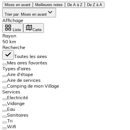
Mises en avant
Meilleures notes
De A à Z
De Z à A
Trier par
:
Mises en avant
Affichage
Liste
Carte
Rayon
50
km
Recherche
Toutes les aires
Mes aires favorites
Types d'aires
Aire d'étape
Aire de services
Camping de mon Village
Services
Electricité
Vidange
Eau
Sanitaires
Tri
Wifi