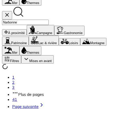
Mer
Thermes
À proximité
Campagne
Gastronomie
Patrimoine
Lac & rivière
Loisirs
Montagne
Mer
Thermes
Filtres
Mises en avant
1
2
3
Plus de pages
41
Page suivante