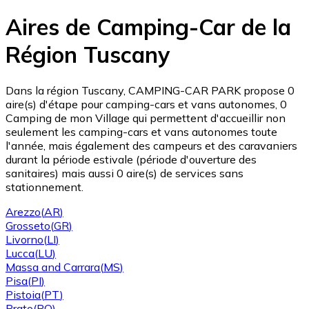
Aires de Camping-Car de la
Région Tuscany
Dans la région Tuscany, CAMPING-CAR PARK propose 0
aire(s) d'étape pour camping-cars et vans autonomes, 0
Camping de mon Village qui permettent d'accueillir non
seulement les camping-cars et vans autonomes toute
l'année, mais également des campeurs et des caravaniers
durant la période estivale (période d'ouverture des
sanitaires) mais aussi 0 aire(s) de services sans
stationnement.
Arezzo
(
AR
)
Grosseto
(
GR
)
Livorno
(
LI
)
Lucca
(
LU
)
Massa and Carrara
(
MS
)
Pisa
(
PI
)
Pistoia
(
PT
)
Prato
(
PO
)