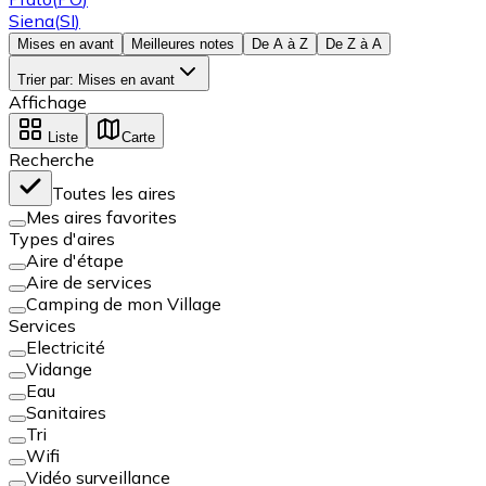
Siena
(
SI
)
Mises en avant
Meilleures notes
De A à Z
De Z à A
Trier par
:
Mises en avant
Affichage
Liste
Carte
Recherche
Toutes les aires
Mes aires favorites
Types d'aires
Aire d'étape
Aire de services
Camping de mon Village
Services
Electricité
Vidange
Eau
Sanitaires
Tri
Wifi
Vidéo surveillance