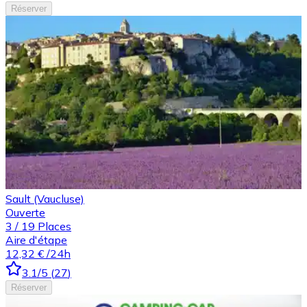
Réserver
Sault (Vaucluse)
Ouverte
3
/
19
Places
Aire d'étape
12,32 €
/24h
3.1
/5
(
27
)
Réserver