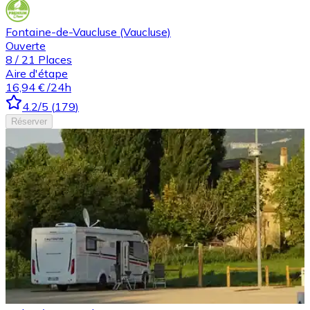
Fontaine-de-Vaucluse (Vaucluse)
Ouverte
8
/
21
Places
Aire d'étape
16,94 €
/24h
4.2
/5
(
179
)
Réserver