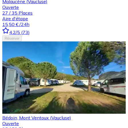
Malaucène (Vaucluse)
Ouverte
27
/
35
Places
Aire d'étape
15,50 €
/24h
4.2
/5
(
73
)
Réserver
Bédoin, Mont Ventoux (Vaucluse)
Ouverte