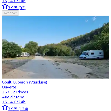
16,14 €
/24h
3.9
/5
(
92
)
Réserver
Goult, Luberon (Vaucluse)
Ouverte
26
/
32
Places
Aire d'étape
16,14 €
/24h
3.9
/5
(
134
)