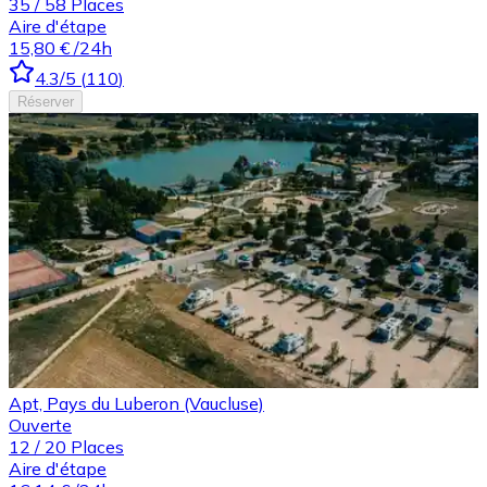
35
/
58
Places
Aire d'étape
15,80 €
/24h
4.3
/5
(
110
)
Réserver
Apt, Pays du Luberon (Vaucluse)
Ouverte
12
/
20
Places
Aire d'étape