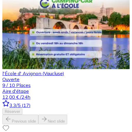
l'École d' Avignon (Vaucluse)
Ouverte
9
/
10
Places
Aire d'étape
12,00 €
/24h
3.3
/5
(
17
)
Réserver
Previous slide
Next slide