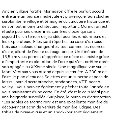
Ancien village fortifié, Mormoiron offre le parfait accord
entre une ambiance médiévale et provençale. Son clocher
surplombe le village et témoigne du caractère historique et
de son patrimoine architectural important. Mormoiron est
réputé pour ses anciennes carrières d'ocre qui sont
aujourd'hui un terrain de jeu idéal pour les randonneurs et
les explorateurs. Elles sont réparties au cœur d'un sous-
bois aux couleurs changeantes, tout comme les nuances
d'ocre, allant de l'ivoire au rouge brique. Un itinéraire de
13,5 km vous permet d'apprécier ce décor qui existe grâce
à l'importante exploitation de l'ocre qui s'est arrêtée après
son apogée, au XIXème siècle. Une magnifique vue sur le
Mont Ventoux vous attend depuis la carrière. À 200 m de
l'aire, le plan d'eau des Salettes est un superbe espace de
loisirs : parc d'accrobranche, randonnées, VTT, beach-
volley… Vous pouvez également y pêcher toute l'année en
vous munissant d'une carte. En été, c'est le coin idéal pour
une baignade surveillée. Sur place, le parcours d'orientation
"Les sables de Mormoiron" est une excellente manière de
découvrir cet écrin de verdure de manière ludique. Des
tables de pique-nique et un snack-bar sont également