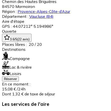
Chemin des Hautes Briguières
84570
Mormoiron
Région :
Provence-Alpes-Côte-d’Azur
Département :
Vaucluse
(84)
Aire d'étape
GPS : 44.07212° 5.194986°
Ouverte
3.6
/5
(
22
avis
)
Places libres :
20
/ 20
Destinations
Campagne
Lac & rivière
Loisirs
Réserver
En ce moment :
15,08 €
/24h
Dont 1,32 € de taxe de séjour
Les services de l'aire