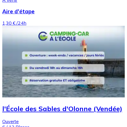
Aire d'étape
1,30 €
/24h
l'École des Sables d'Olonne (Vendée)
Ouverte
6
/
12
Places