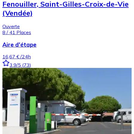
Fenouiller, Saint-Gilles-Croix-de-Vie
(Vendée)
Ouverte
8
/
41
Places
Aire d'étape
16,67 €
/24h
3.9
/5
(
73
)