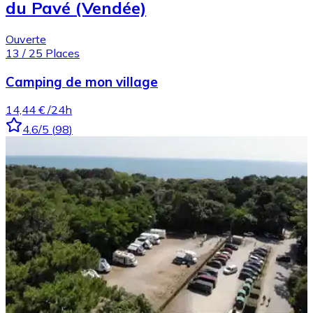
du Pavé (Vendée)
Ouverte
13
/
25
Places
Camping de mon village
14,44 €
/24h
4.6
/5
(
98
)