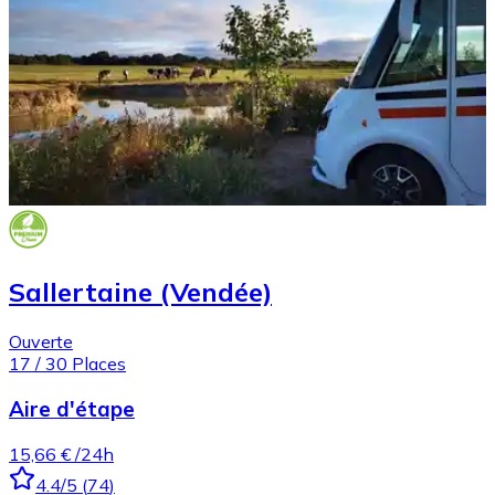
Sallertaine (Vendée)
Ouverte
17
/
30
Places
Aire d'étape
15,66 €
/24h
4.4
/5
(
74
)