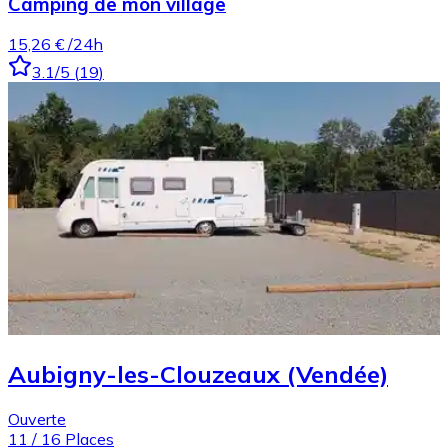
Camping de mon village
15,26 €
/24h
3.1
/5
(
19
)
Aubigny-les-Clouzeaux (Vendée)
Ouverte
11
/
16
Places