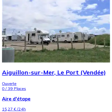
Aiguillon-sur-Mer, Le Port (Vendée)
Ouverte
0
/
39
Places
Aire d'étape
15,27 €
/24h