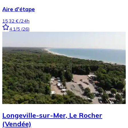
Aire d'étape
15,32 €
/24h
4.1
/5
(
26
)
Longeville-sur-Mer, Le Rocher
(Vendée)