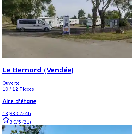
Le Bernard (Vendée)
Ouverte
10
/
12
Places
Aire d'étape
13,83 €
/24h
3.9
/5
(
21
)