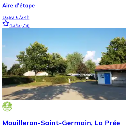
Aire d'étape
16,92 €
/24h
4.3
/5
(
78
)
Mouilleron-Saint-Germain, La Prée