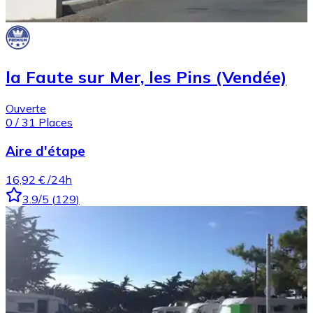
la Faute sur Mer, les Pins (Vendée)
Ouverte
0
/
31
Places
Aire d'étape
16,92 €
/24h
3.9
/5
(
129
)