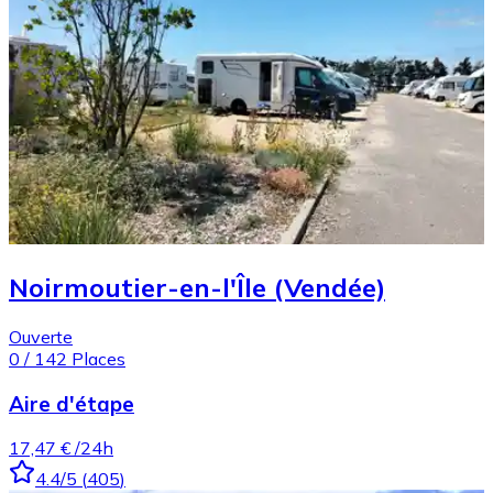
Noirmoutier-en-l'Île (Vendée)
Ouverte
0
/
142
Places
Aire d'étape
17,47 €
/24h
4.4
/5
(
405
)