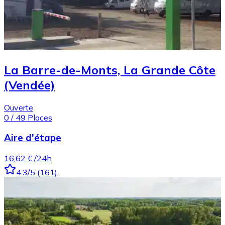
La Barre-de-Monts, La Grande Côte
(Vendée)
Ouverte
0
/
49
Places
Aire d'étape
16,62 €
/24h
4.3
/5
(
161
)