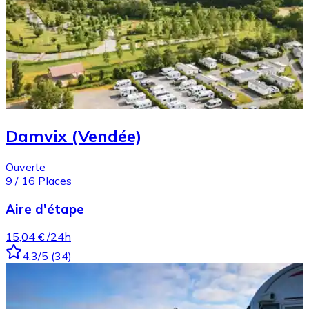
Damvix (Vendée)
Ouverte
9
/
16
Places
Aire d'étape
15,04 €
/24h
4.3
/5
(
34
)