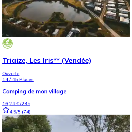
Triaize, Les Iris** (Vendée)
Ouverte
14
/
45
Places
Camping de mon village
16,24 €
/24h
4.5
/5
(
74
)