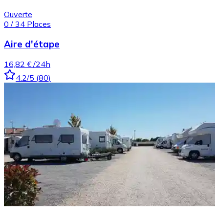
Ouverte
0
/
34
Places
Aire d'étape
16,82 €
/24h
4.2
/5
(
80
)