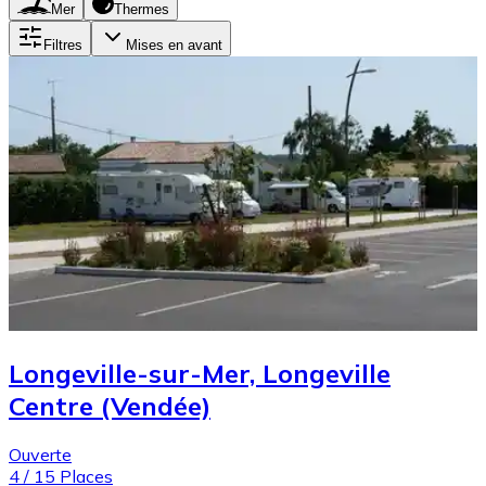
Mer
Thermes
Filtres
Mises en avant
Longeville-sur-Mer, Longeville
Centre (Vendée)
Ouverte
4
/
15
Places