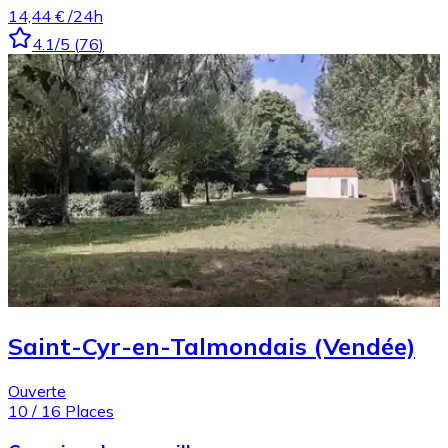
14,44 €
/24h
4.1
/5
(
76
)
Saint-Cyr-en-Talmondais (Vendée)
Ouverte
10
/
16
Places