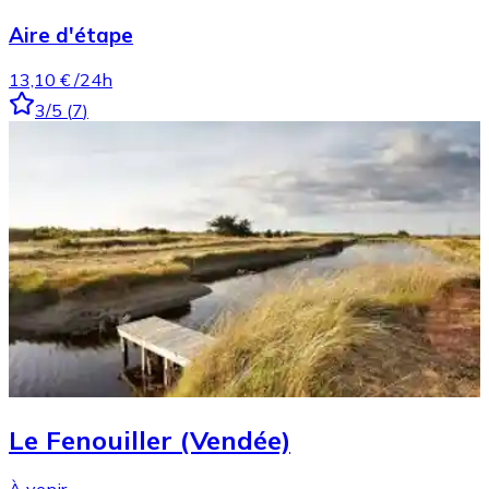
Aire d'étape
13,10 €
/24h
3
/5
(
7
)
Le Fenouiller (Vendée)
À venir