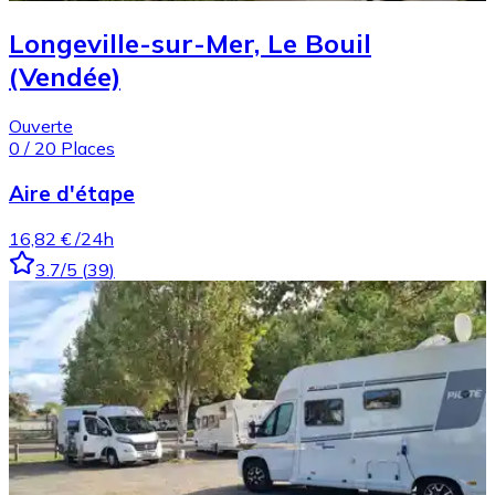
Longeville-sur-Mer, Le Bouil
(Vendée)
Ouverte
0
/
20
Places
Aire d'étape
16,82 €
/24h
3.7
/5
(
39
)