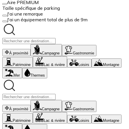
Aire PREMIUM
Taille spécifique de parking
J'ai une remorque
J'ai un équipement total de plus de 9m
À proximité
Campagne
Gastronomie
Patrimoine
Lac & rivière
Loisirs
Montagne
Mer
Thermes
À proximité
Campagne
Gastronomie
Patrimoine
Lac & rivière
Loisirs
Montagne