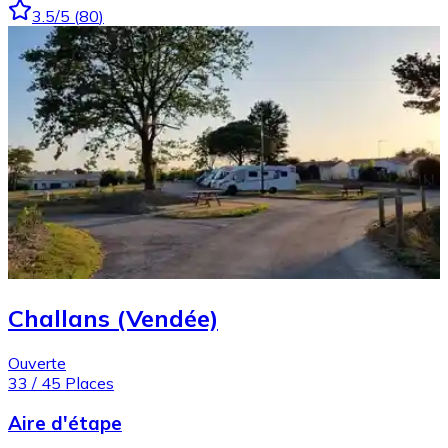
3.5
/5
(
80
)
Challans (Vendée)
Ouverte
33
/
45
Places
Aire d'étape