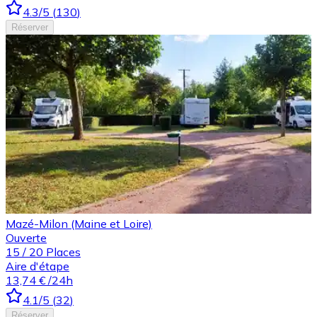
4.3
/5
(
130
)
Réserver
Mazé-Milon (Maine et Loire)
Ouverte
15
/
20
Places
Aire d'étape
13,74 €
/24h
4.1
/5
(
32
)
Réserver