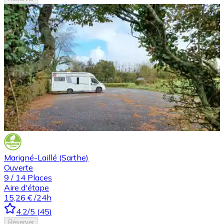
Marigné-Laillé (Sarthe)
Ouverte
9
/
14
Places
Aire d'étape
15,26 €
/24h
4.2
/5
(
45
)
Réserver