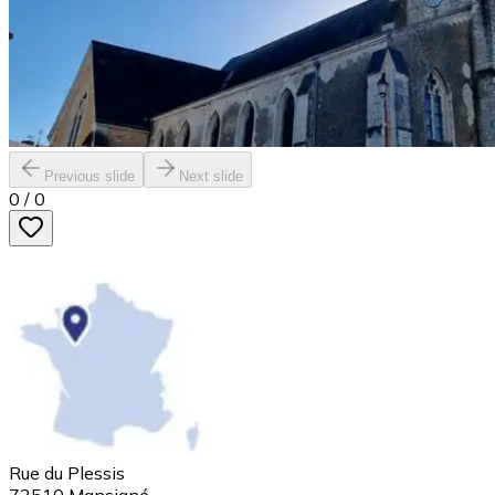
Previous slide
Next slide
0
/
0
Rue du Plessis