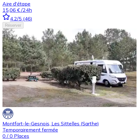
Aire d'étape
15,06 €
/24h
4.2
/5
(
46
)
Réserver
Montfort-le-Gesnois, Les Sittelles (Sarthe)
Temporairement fermée
0
/
0
Places