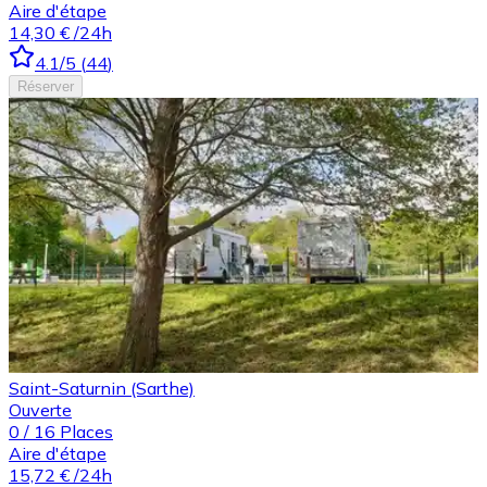
Aire d'étape
14,30 €
/24h
4.1
/5
(
44
)
Réserver
Saint-Saturnin (Sarthe)
Ouverte
0
/
16
Places
Aire d'étape
15,72 €
/24h