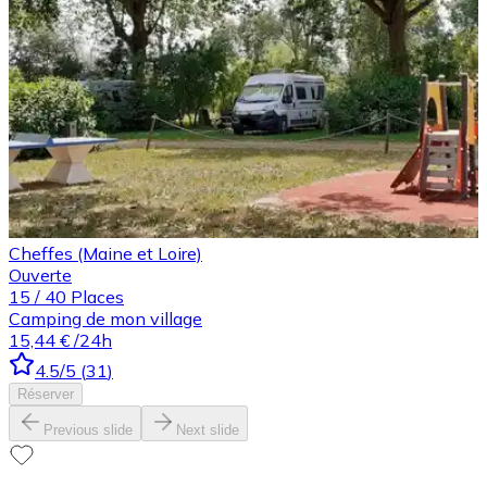
Cheffes (Maine et Loire)
Ouverte
15
/
40
Places
Camping de mon village
15,44 €
/24h
4.5
/5
(
31
)
Réserver
Previous slide
Next slide