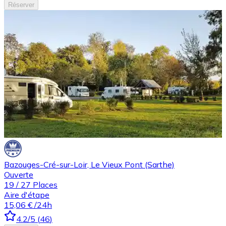
Réserver
Bazouges-Cré-sur-Loir, Le Vieux Pont (Sarthe)
Ouverte
19
/
27
Places
Aire d'étape
15,06 €
/24h
4.2
/5
(
46
)