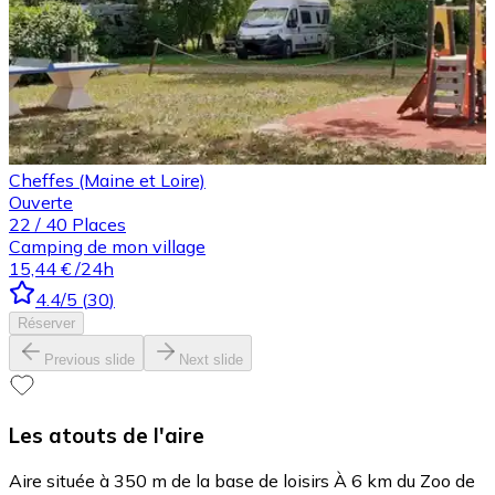
Cheffes (Maine et Loire)
Ouverte
22
/
40
Places
Camping de mon village
15,44 €
/24h
4.4
/5
(
30
)
Réserver
Previous slide
Next slide
Les atouts de l'aire
Aire située à 350 m de la base de loisirs À 6 km du Zoo de