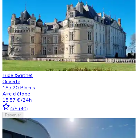
Lude (Sarthe)
Ouverte
18
/
20
Places
Aire d'étape
15,57 €
/24h
4
/5
(
40
)
Réserver