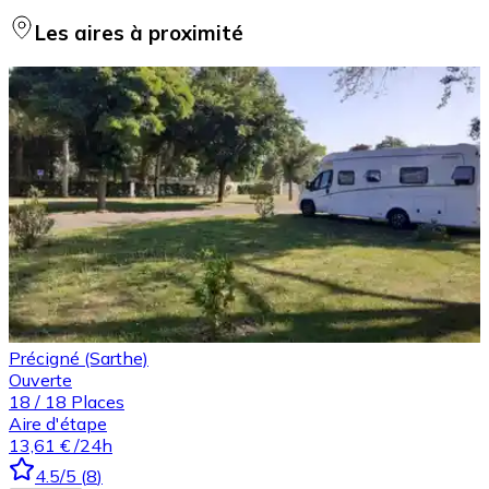
Les aires à proximité
Précigné (Sarthe)
Ouverte
18
/
18
Places
Aire d'étape
13,61 €
/24h
4.5
/5
(
8
)