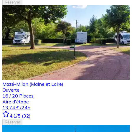
Réserver
Mazé-Milon (Maine et Loire)
Ouverte
16
/
20
Places
Aire d'étape
13,74 €
/24h
4.1
/5
(
32
)
Réserver