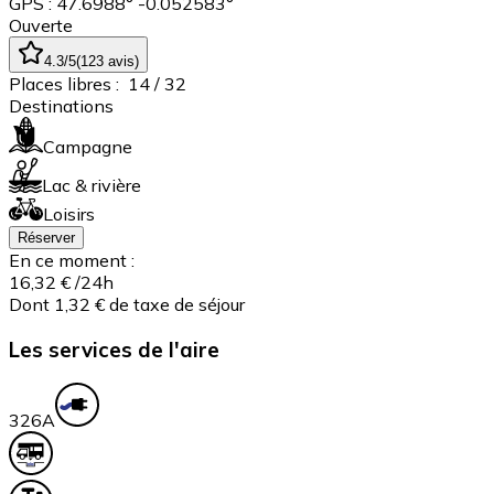
GPS : 47.6988° -0.052583°
Ouverte
4.3
/5
(
123
avis
)
Places libres :
14
/ 32
Destinations
Campagne
Lac & rivière
Loisirs
Réserver
En ce moment :
16,32 €
/24h
Dont 1,32 € de taxe de séjour
Les services de l'aire
32
6A