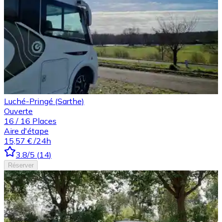
Luché-Pringé (Sarthe)
Ouverte
16
/
16
Places
Aire d'étape
15,57 €
/24h
3.8
/5
(
14
)
Réserver