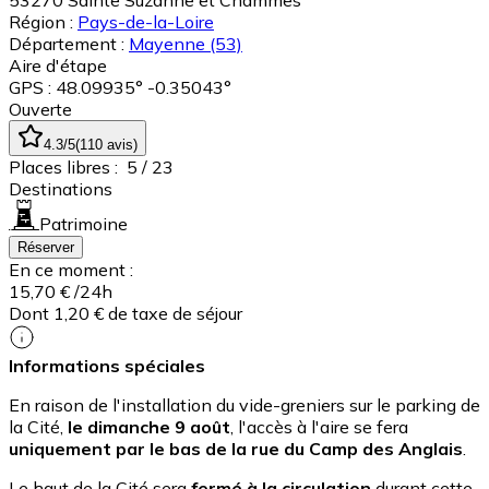
53270
Sainte Suzanne et Chammes
Région :
Pays-de-la-Loire
Département :
Mayenne
(53)
Aire d'étape
GPS : 48.09935° -0.35043°
Ouverte
4.3
/5
(
110
avis
)
Places libres :
5
/ 23
Destinations
Patrimoine
Réserver
En ce moment :
15,70 €
/24h
Dont 1,20 € de taxe de séjour
Informations spéciales
En raison de l'installation du vide-greniers sur le parking de
la Cité,
le dimanche 9 août
, l'accès à l'aire se fera
uniquement par le bas de la rue du Camp des Anglais
.
Le haut de la Cité sera
fermé à la circulation
durant cette