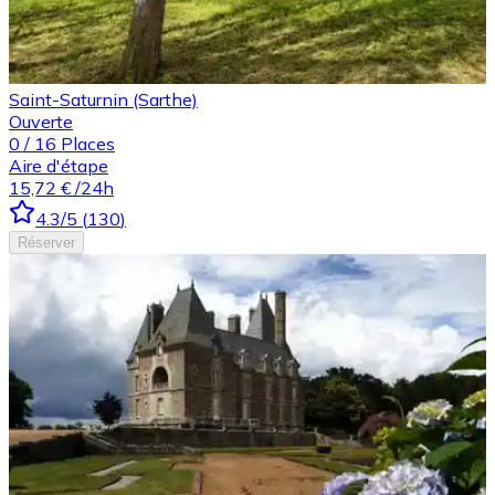
Saint-Saturnin (Sarthe)
Ouverte
0
/
16
Places
Aire d'étape
15,72 €
/24h
4.3
/5
(
130
)
Réserver