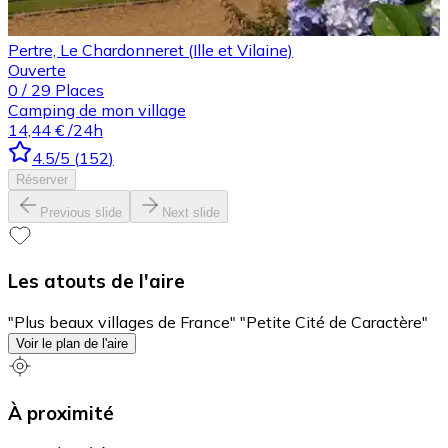
Pertre, Le Chardonneret (Ille et Vilaine)
Ouverte
0
/
29
Places
Camping de mon village
14,44 €
/24h
4.5
/5
(
152
)
Réserver
Previous slide
Next slide
Les atouts de l'aire
"Plus beaux villages de France" "Petite Cité de Caractère"
Voir le plan de l'aire
À proximité