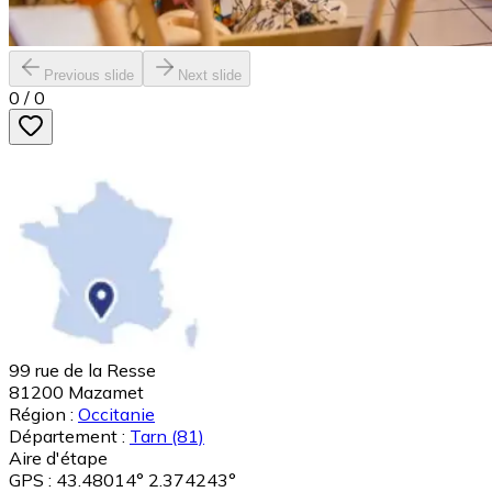
Previous slide
Next slide
0
/
0
99 rue de la Resse
81200
Mazamet
Région :
Occitanie
Département :
Tarn
(81)
Aire d'étape
GPS : 43.48014° 2.374243°