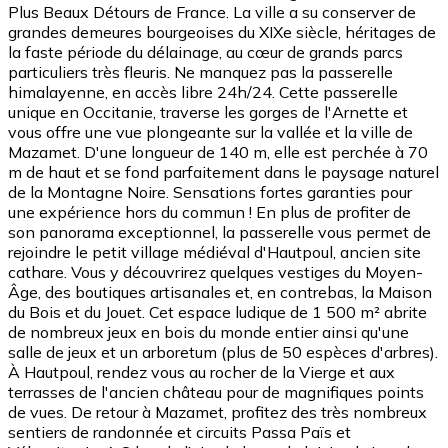
Plus Beaux Détours de France. La ville a su conserver de
grandes demeures bourgeoises du XIXe siècle, héritages de
la faste période du délainage, au cœur de grands parcs
particuliers très fleuris. Ne manquez pas la passerelle
himalayenne, en accès libre 24h/24. Cette passerelle
unique en Occitanie, traverse les gorges de l'Arnette et
vous offre une vue plongeante sur la vallée et la ville de
Mazamet. D'une longueur de 140 m, elle est perchée à 70
m de haut et se fond parfaitement dans le paysage naturel
de la Montagne Noire. Sensations fortes garanties pour
une expérience hors du commun ! En plus de profiter de
son panorama exceptionnel, la passerelle vous permet de
rejoindre le petit village médiéval d'Hautpoul, ancien site
cathare. Vous y découvrirez quelques vestiges du Moyen-
Âge, des boutiques artisanales et, en contrebas, la Maison
du Bois et du Jouet. Cet espace ludique de 1 500 m² abrite
de nombreux jeux en bois du monde entier ainsi qu'une
salle de jeux et un arboretum (plus de 50 espèces d'arbres).
À Hautpoul, rendez vous au rocher de la Vierge et aux
terrasses de l'ancien château pour de magnifiques points
de vues. De retour à Mazamet, profitez des très nombreux
sentiers de randonnée et circuits Passa Païs et