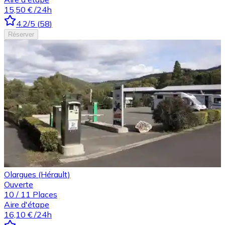
15,50 €
/24h
4.2
/5
(
58
)
Réserver
Olargues (Hérault)
Ouverte
10
/
11
Places
Aire d'étape
16,10 €
/24h