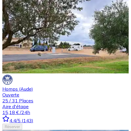
Homps (Aude)
Ouverte
25
/
31
Places
Aire d'étape
15,18 €
/24h
4.4
/5
(
143
)
Réserver