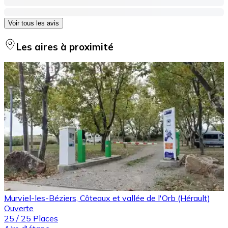
Voir tous les avis
Les aires à proximité
Murviel-les-Béziers, Côteaux et vallée de l'Orb (Hérault)
Ouverte
25
/
25
Places