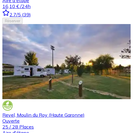
Aire d'étape
16,10 €
/24h
2.7
/5
(
39
)
Réserver
Revel, Moulin du Roy (Haute Garonne)
Ouverte
25
/
28
Places
Aire d'étape