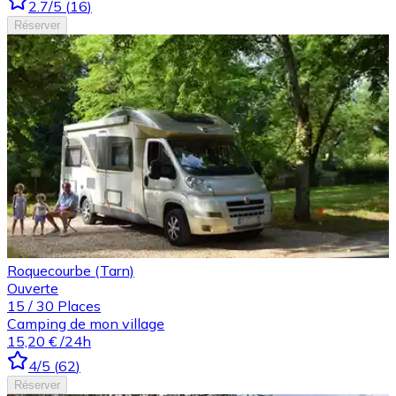
2.7
/5
(
16
)
Réserver
Roquecourbe (Tarn)
Ouverte
15
/
30
Places
Camping de mon village
15,20 €
/24h
4
/5
(
62
)
Réserver