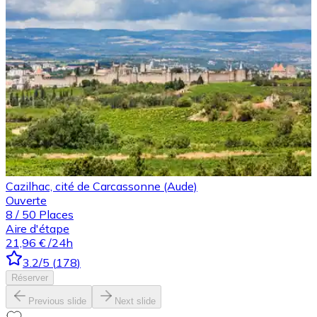
Cazilhac, cité de Carcassonne (Aude)
Ouverte
8
/
50
Places
Aire d'étape
21,96 €
/24h
3.2
/5
(
178
)
Réserver
Previous slide
Next slide