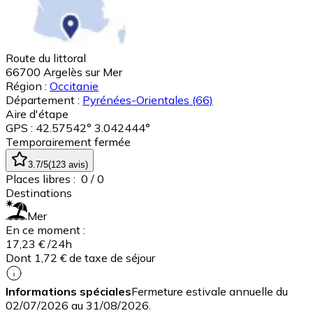
Route du littoral
66700
Argelès sur Mer
Région :
Occitanie
Département :
Pyrénées-Orientales
(66)
Aire d'étape
GPS : 42.57542° 3.042444°
Temporairement fermée
3.7
/5
(
123
avis
)
Places libres :
0
/ 0
Destinations
Mer
En ce moment :
17,23 €
/24h
Dont 1,72 € de taxe de séjour
Informations spéciales
Fermeture estivale annuelle du
02/07/2026 au 31/08/2026.