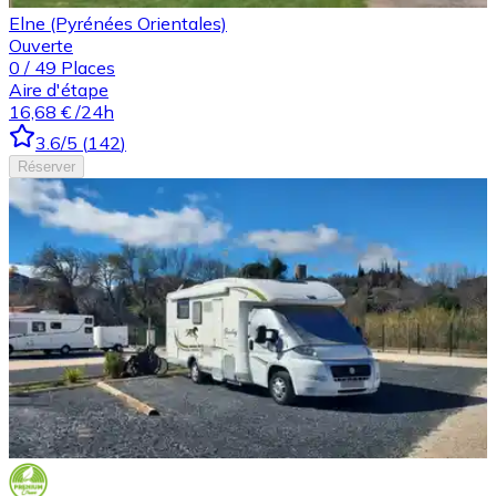
Elne (Pyrénées Orientales)
Ouverte
0
/
49
Places
Aire d'étape
16,68 €
/24h
3.6
/5
(
142
)
Réserver