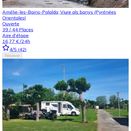
Amélie-les-Bains-Palalda, Viure als banys (Pyrénées
Orientales)
Ouverte
39
/
44
Places
Aire d'étape
16,77 €
/24h
4
/5
(
42
)
Réserver