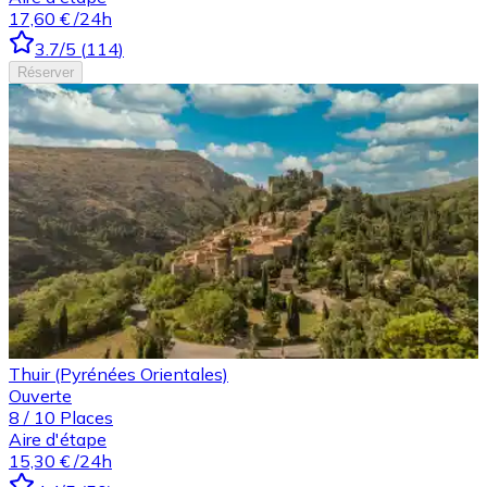
17,60 €
/24h
3.7
/5
(
114
)
Réserver
Thuir (Pyrénées Orientales)
Ouverte
8
/
10
Places
Aire d'étape
15,30 €
/24h