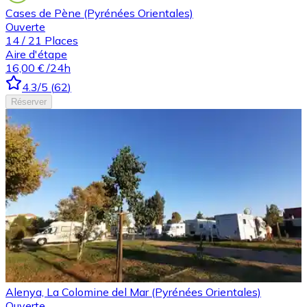
Cases de Pène (Pyrénées Orientales)
Ouverte
14
/
21
Places
Aire d'étape
16,00 €
/24h
4.3
/5
(
62
)
Réserver
Alenya, La Colomine del Mar (Pyrénées Orientales)
Ouverte