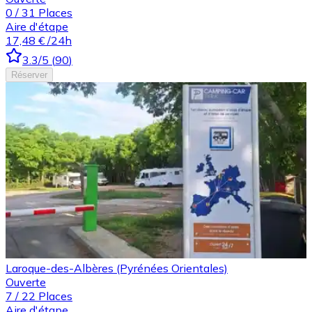
0
/
31
Places
Aire d'étape
17,48 €
/24h
3.3
/5
(
90
)
Réserver
Laroque-des-Albères (Pyrénées Orientales)
Ouverte
7
/
22
Places
Aire d'étape