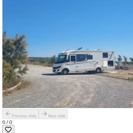
Previous slide
Next slide
0
/
0