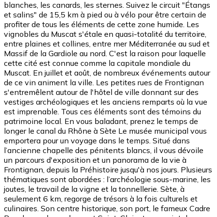
blanches, les canards, les sternes. Suivez le circuit "Étangs
et salins" de 15,5 km à pied ou à vélo pour être certain de
profiter de tous les éléments de cette zone humide. Les
vignobles du Muscat s'étale en quasi-totalité du territoire,
entre plaines et collines, entre mer Méditerranée au sud et
Massif de la Gardiole au nord. C'est la raison pour laquelle
cette cité est connue comme la capitale mondiale du
Muscat. En juillet et août, de nombreux événements autour
de ce vin animent la ville. Les petites rues de Frontignan
s'entremêlent autour de l'hôtel de ville donnant sur des
vestiges archéologiques et les anciens remparts où la vue
est imprenable. Tous ces éléments sont des témoins du
patrimoine local. En vous baladant, prenez le temps de
longer le canal du Rhône à Sète Le musée municipal vous
emportera pour un voyage dans le temps. Situé dans
l’ancienne chapelle des pénitents blancs, il vous dévoile
un parcours d'exposition et un panorama de la vie à
Frontignan, depuis la Préhistoire jusqu'à nos jours. Plusieurs
thématiques sont abordées : l’archéologie sous-marine, les
joutes, le travail de la vigne et la tonnellerie. Sète, à
seulement 6 km, regorge de trésors à la fois culturels et
culinaires. Son centre historique, son port, le fameux Cadre