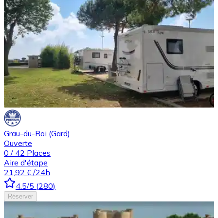
Grau-du-Roi (Gard)
Ouverte
0
/
42
Places
Aire d'étape
21,92 €
/24h
4.5
/5
(
280
)
Réserver