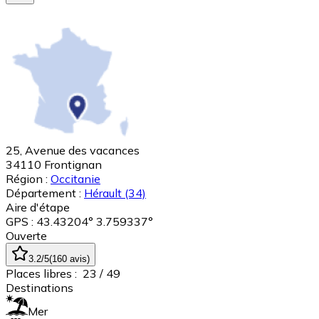
25, Avenue des vacances
34110
Frontignan
Région :
Occitanie
Département :
Hérault
(34)
Aire d'étape
GPS : 43.43204° 3.759337°
Ouverte
3.2
/5
(
160
avis
)
Places libres :
23
/ 49
Destinations
Mer