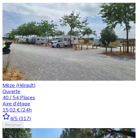
Mèze (Hérault)
Ouverte
40
/
54
Places
Aire d'étape
15,02 €
/24h
4
/5
(
317
)
Réserver