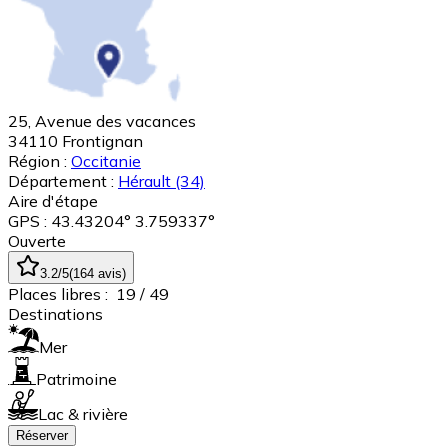
25, Avenue des vacances
34110
Frontignan
Région :
Occitanie
Département :
Hérault
(34)
Aire d'étape
GPS : 43.43204° 3.759337°
Ouverte
3.2
/5
(
164
avis
)
Places libres :
19
/ 49
Destinations
Mer
Patrimoine
Lac & rivière
Réserver