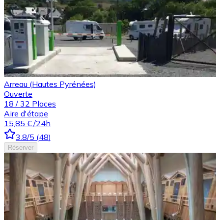
Arreau (Hautes Pyrénées)
Ouverte
18
/
32
Places
Aire d'étape
15,85 €
/24h
3.8
/5
(
48
)
Réserver