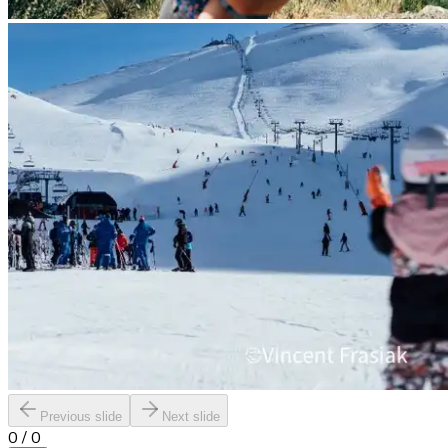
Previous slide
Next slide
0
/
0