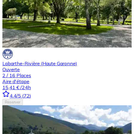
Labarthe-Rivière (Haute Garonne)
Ouverte
2
/
16
Places
Aire d'étape
15,41 €
/24h
4.4
/5
(
72
)
Réserver