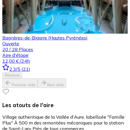
Bagnères-de-Bigorre (Hautes Pyrénées)
Ouverte
20
/
28
Places
Aire d'étape
12,00 €
/24h
2.3
/5
(
21
)
Réserver
Previous slide
Next slide
Les atouts de l'aire
Village authentique de la Vallée d'Aure, labellisée "Famille
Plus" À 500 m des remontées mécaniques pour la station
de Saint-Lary Près de tous commerces