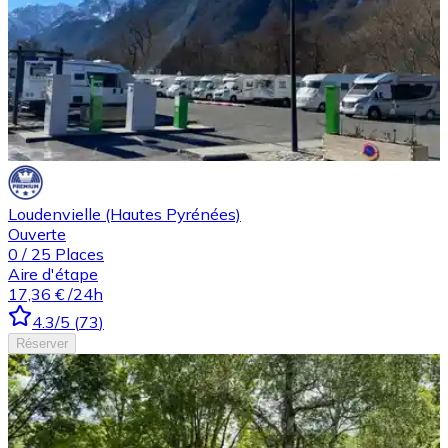
Loudenvielle (Hautes Pyrénées)
Ouverte
0
/
25
Places
Aire d'étape
17,36 €
/24h
4.3
/5
(
73
)
Réserver