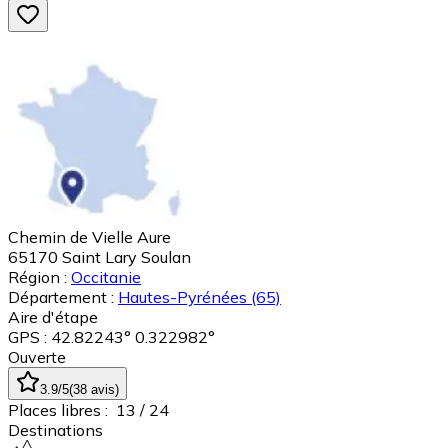
Chemin de Vielle Aure
65170
Saint Lary Soulan
Région :
Occitanie
Département :
Hautes-Pyrénées
(65)
Aire d'étape
GPS : 42.82243° 0.322982°
Ouverte
3.9
/5
(
38
avis
)
Places libres :
13
/ 24
Destinations