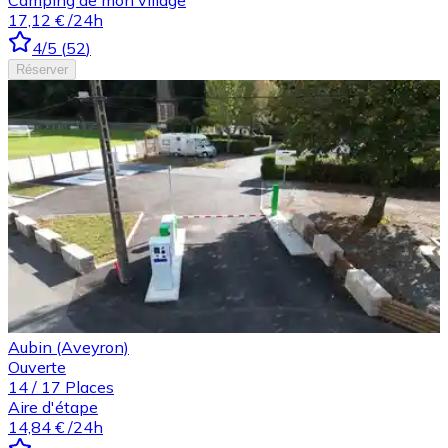
Camping de mon village
17,12 €
/24h
4
/5
(
52
)
Réserver
Aubin (Aveyron)
Ouverte
14
/
17
Places
Aire d'étape
14,84 €
/24h