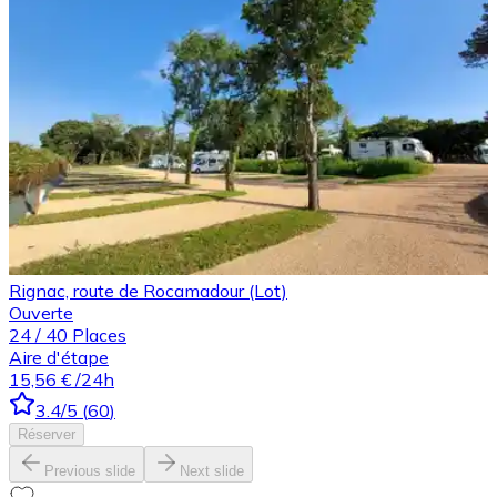
Rignac, route de Rocamadour (Lot)
Ouverte
24
/
40
Places
Aire d'étape
15,56 €
/24h
3.4
/5
(
60
)
Réserver
Previous slide
Next slide