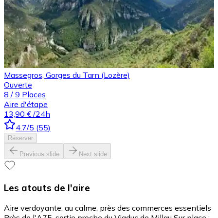
Massegros, Gorges du Tarn (Lozère)
Ouverte
8
/
9
Places
Aire d'étape
13,90 €
/24h
4.7
/5
(
55
)
Réserver
Previous slide
Next slide
Les atouts de l'aire
Aire verdoyante, au calme, près des commerces essentiels
Près de l'A75, sortie proche du Viaduc de Millau Sur place :