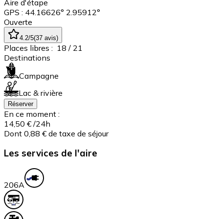
Aire d'étape
GPS : 44.16626° 2.95912°
Ouverte
4.2
/5
(
37
avis
)
Places libres :
18
/ 21
Destinations
Campagne
Lac & rivière
Réserver
En ce moment :
14,50 €
/24h
Dont 0,88 € de taxe de séjour
Les services de l'aire
20
6A