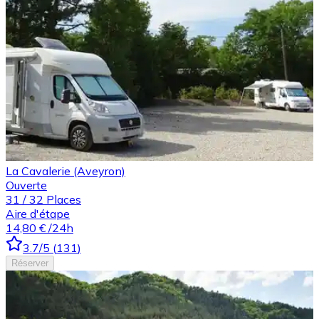
La Cavalerie (Aveyron)
Ouverte
31
/
32
Places
Aire d'étape
14,80 €
/24h
3.7
/5
(
131
)
Réserver