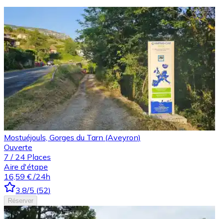
Mostuéjouls, Gorges du Tarn (Aveyron)
Ouverte
7
/
24
Places
Aire d'étape
16,59 €
/24h
3.8
/5
(
52
)
Réserver