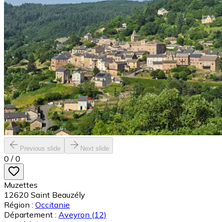
Previous slide
Next slide
0
/
0
Muzettes
12620
Saint Beauzély
Région :
Occitanie
Département :
Aveyron
(12)