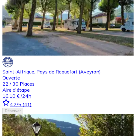
Saint-Affrique, Pays de Roquefort (Aveyron)
Ouverte
22
/
30
Places
Aire d'étape
16,10 €
/24h
4.2
/5
(
41
)
Réserver