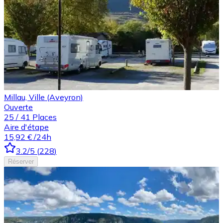
Millau, Ville (Aveyron)
Ouverte
25
/
41
Places
Aire d'étape
15,92 €
/24h
3.2
/5
(
228
)
Réserver