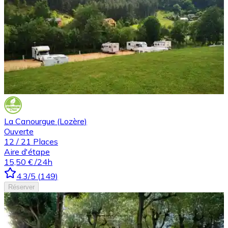
La Canourgue (Lozère)
Ouverte
12
/
21
Places
Aire d'étape
15,50 €
/24h
4.3
/5
(
149
)
Réserver