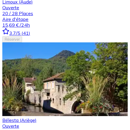
Limoux (Aude)
Ouverte
20
/
28
Places
Aire d'étape
15,69 €
/24h
3.7
/5
(
41
)
Réserver
Bélesta (Ariège)
Ouverte