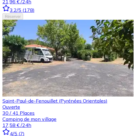
21,96 €
/24h
3.2
/5
(
178
)
Réserver
Saint-Paul-de-Fenouillet (Pyrénées Orientales)
Ouverte
30
/
41
Places
Camping de mon village
17,58 €
/24h
4
/5
(
7
)