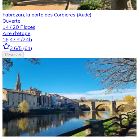
Fabrezan, la porte des Corbières (Aude)
Ouverte
14
/
20
Places
Aire d'étape
16,47 €
/24h
3.6
/5
(
61
)
Réserver