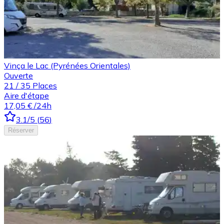
Vinça le Lac (Pyrénées Orientales)
Ouverte
21
/
35
Places
Aire d'étape
17,05 €
/24h
3.1
/5
(
56
)
Réserver