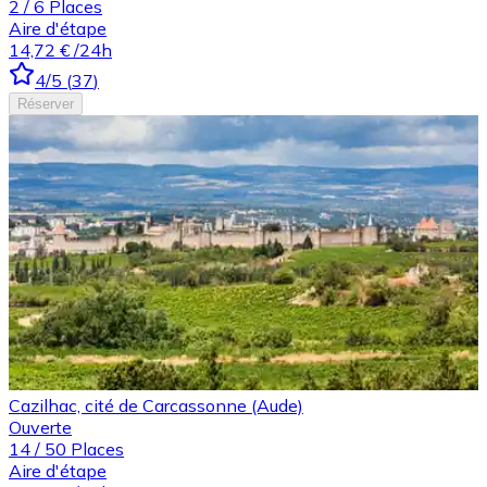
2
/
6
Places
Aire d'étape
14,72 €
/24h
4
/5
(
37
)
Réserver
Cazilhac, cité de Carcassonne (Aude)
Ouverte
14
/
50
Places
Aire d'étape