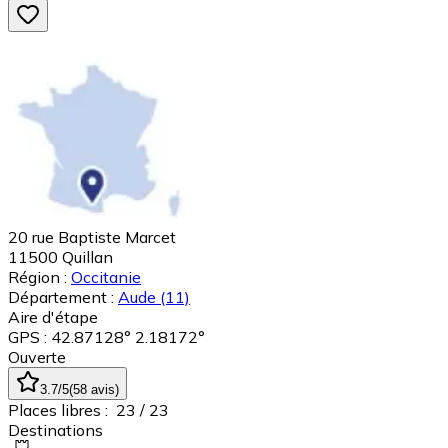
20 rue Baptiste Marcet
11500
Quillan
Région :
Occitanie
Département :
Aude
(11)
Aire d'étape
GPS : 42.87128° 2.18172°
Ouverte
3.7
/5
(
58
avis
)
Places libres :
23
/ 23
Destinations