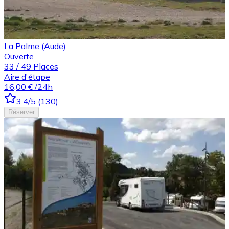
La Palme (Aude)
Ouverte
33
/
49
Places
Aire d'étape
16,00 €
/24h
3.4
/5
(
130
)
Réserver