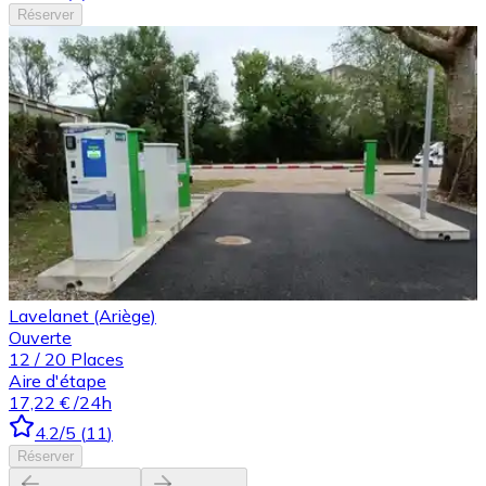
Réserver
Lavelanet (Ariège)
Ouverte
12
/
20
Places
Aire d'étape
17,22 €
/24h
4.2
/5
(
11
)
Réserver