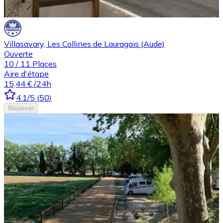
Villasavary, Les Collines de Lauragais (Aude)
Ouverte
10
/
11
Places
Aire d'étape
15,44 €
/24h
4.1
/5
(
50
)
Réserver