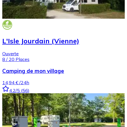
L'Isle Jourdain (Vienne)
Ouverte
8
/
20
Places
Camping de mon village
14,94 €
/24h
4.2
/5
(
56
)