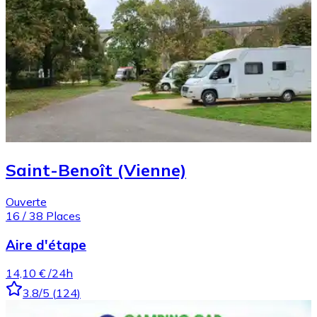
Saint-Benoît (Vienne)
Ouverte
16
/
38
Places
Aire d'étape
14,10 €
/24h
3.8
/5
(
124
)