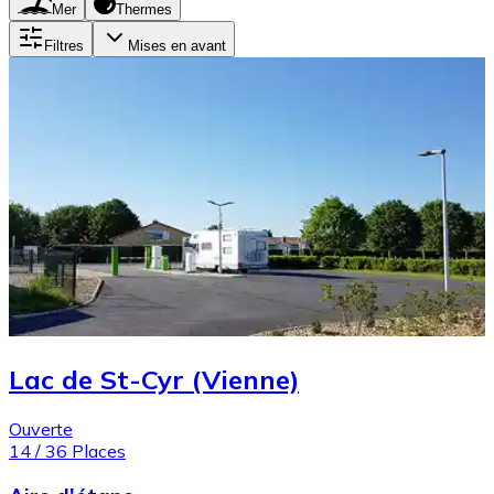
Mer
Thermes
Filtres
Mises en avant
Lac de St-Cyr (Vienne)
Ouverte
14
/
36
Places