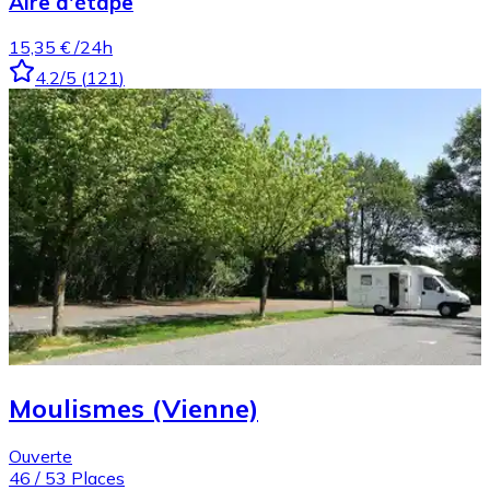
Aire d'étape
15,35 €
/24h
4.2
/5
(
121
)
Moulismes (Vienne)
Ouverte
46
/
53
Places