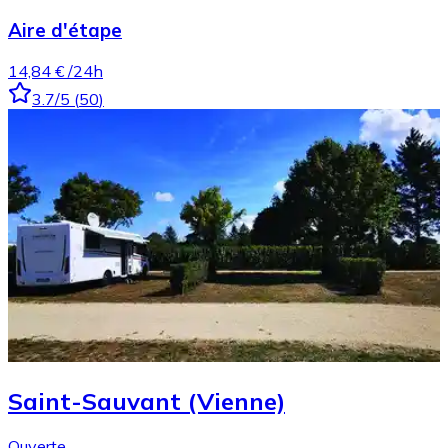
Aire d'étape
14,84 €
/24h
3.7
/5
(
50
)
Saint-Sauvant (Vienne)
Ouverte