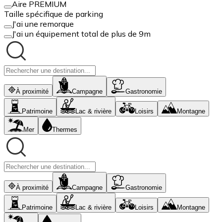
Aire PREMIUM
Taille spécifique de parking
J'ai une remorque
J'ai un équipement total de plus de 9m
À proximité
Campagne
Gastronomie
Patrimoine
Lac & rivière
Loisirs
Montagne
Mer
Thermes
À proximité
Campagne
Gastronomie
Patrimoine
Lac & rivière
Loisirs
Montagne