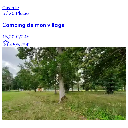
Ouverte
5
/
20
Places
Camping de mon village
15,20 €
/24h
4.5
/5
(
84
)