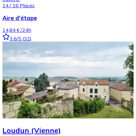
14
/
16
Places
Aire d'étape
14,84 €
/24h
3.6
/5
(
32
)
Loudun (Vienne)