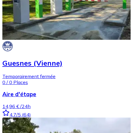
Guesnes (Vienne)
Temporairement fermée
0
/
0
Places
Aire d'étape
14,96 €
/24h
4.7
/5
(
64
)