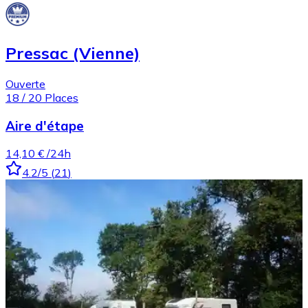
Pressac (Vienne)
Ouverte
18
/
20
Places
Aire d'étape
14,10 €
/24h
4.2
/5
(
21
)