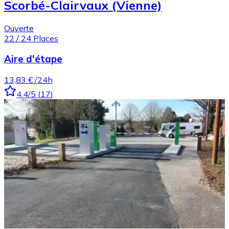
Scorbé-Clairvaux (Vienne)
Ouverte
22
/
24
Places
Aire d'étape
13,83 €
/24h
4.4
/5
(
17
)