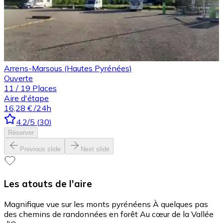
Arrens-Marsous (Hautes Pyrénées)
Ouverte
11
/
19
Places
Aire d'étape
16,28 €
/24h
4.2
/5
(
30
)
Réserver
Previous slide
Next slide
Les atouts de l'aire
Magnifique vue sur les monts pyrénéens À quelques pas
des chemins de randonnées en forêt Au cœur de la Vallée