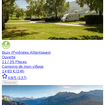
Buzy (Pyrénées Atlantiques)
Ouverte
11
/
35
Places
Camping de mon village
14,83 €
/24h
4.8
/5
(
137
)
Réserver