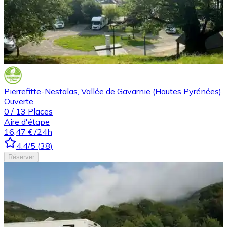
Pierrefitte-Nestalas, Vallée de Gavarnie (Hautes Pyrénées)
Ouverte
0
/
13
Places
Aire d'étape
16,47 €
/24h
4.4
/5
(
38
)
Réserver