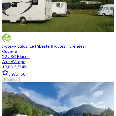
Agos-Vidalos, Le Pibeste (Hautes Pyrénées)
Ouverte
22
/
36
Places
Aire d'étape
19,00 €
/24h
3.9
/5
(
50
)
Réserver