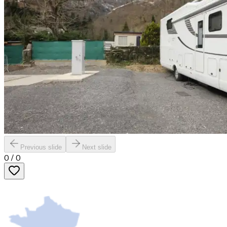
Previous slide
Next slide
0
/
0