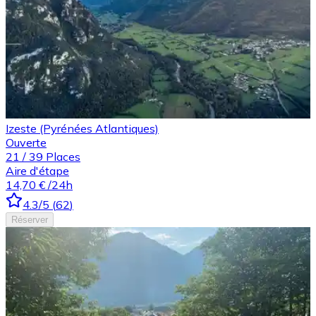
Izeste (Pyrénées Atlantiques)
Ouverte
21
/
39
Places
Aire d'étape
14,70 €
/24h
4.3
/5
(
62
)
Réserver