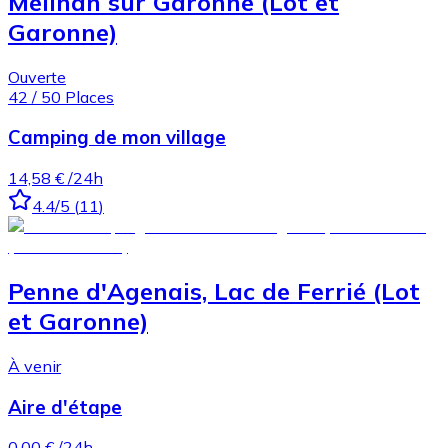
Meilhan sur Garonne (Lot et
Garonne)
Ouverte
42
/
50
Places
Camping de mon village
14,58 €
/24h
4.4
/5
(
11
)
Penne d'Agenais, Lac de Ferrié (Lot
et Garonne)
À venir
Aire d'étape
0,00 €
/24h