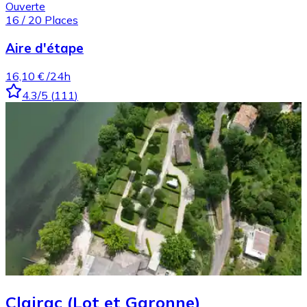
Ouverte
16
/
20
Places
Aire d'étape
16,10 €
/24h
4.3
/5
(
111
)
Clairac (Lot et Garonne)