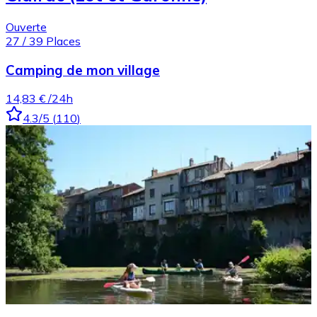
Ouverte
27
/
39
Places
Camping de mon village
14,83 €
/24h
4.3
/5
(
110
)