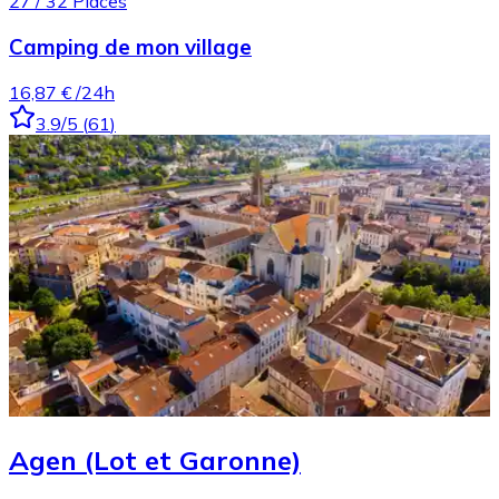
27
/
32
Places
Camping de mon village
16,87 €
/24h
3.9
/5
(
61
)
Agen (Lot et Garonne)