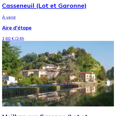
Casseneuil (Lot et Garonne)
À venir
Aire d'étape
1,60 €
/24h