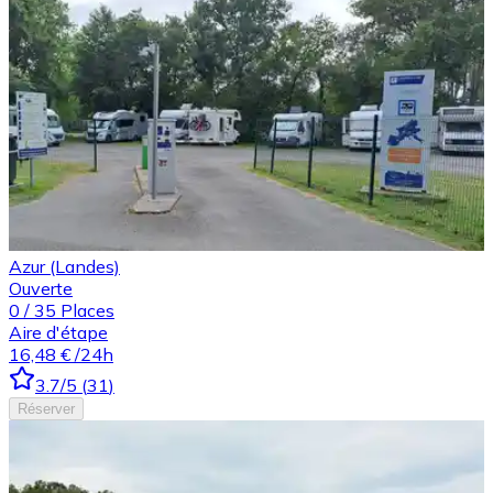
Azur (Landes)
Ouverte
0
/
35
Places
Aire d'étape
16,48 €
/24h
3.7
/5
(
31
)
Réserver