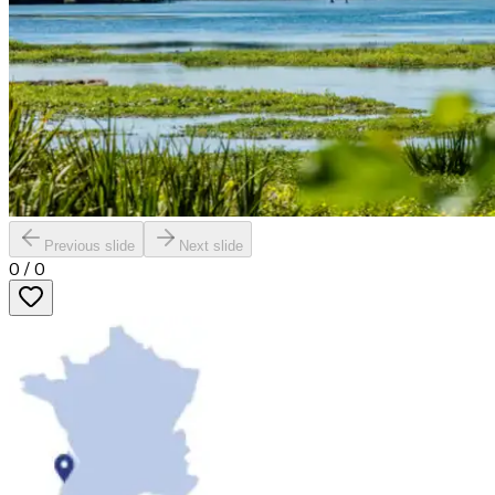
Previous slide
Next slide
0
/
0