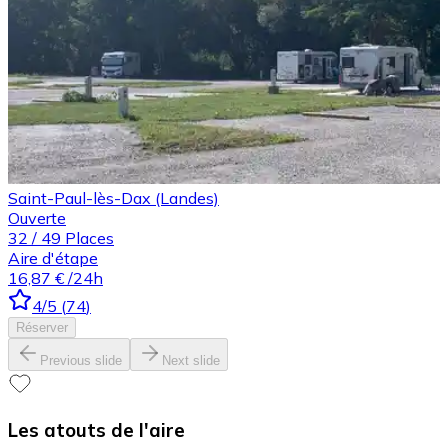
Saint-Paul-lès-Dax (Landes)
Ouverte
32
/
49
Places
Aire d'étape
16,87 €
/24h
4
/5
(
74
)
Réserver
Previous slide
Next slide
Les atouts de l'aire