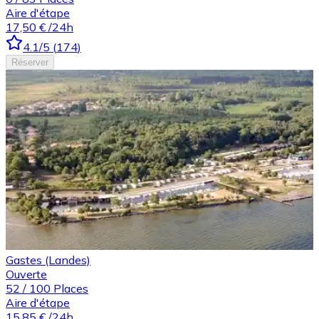
Aire d'étape
17,50 €
/24h
4.1
/5
(
174
)
Réserver
Gastes (Landes)
Ouverte
52
/
100
Places
Aire d'étape
15,85 €
/24h