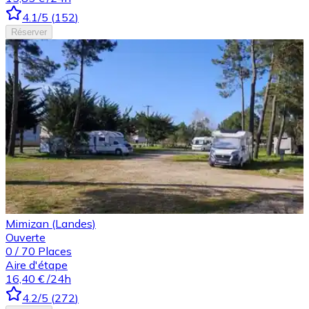
4.1
/5
(
152
)
Réserver
Mimizan (Landes)
Ouverte
0
/
70
Places
Aire d'étape
16,40 €
/24h
4.2
/5
(
272
)