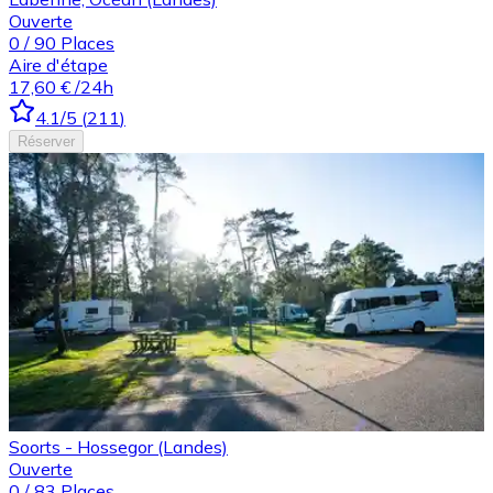
Ouverte
0
/
90
Places
Aire d'étape
17,60 €
/24h
4.1
/5
(
211
)
Réserver
Soorts - Hossegor (Landes)
Ouverte
0
/
83
Places