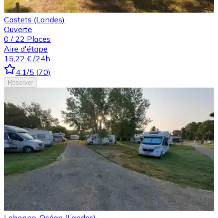
Castets (Landes)
Ouverte
0
/
22
Places
Aire d'étape
15,22 €
/24h
4.1
/5
(
70
)
Réserver
Labenne, Océan (Landes)