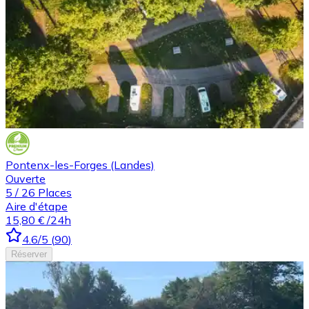
Pontenx-les-Forges (Landes)
Ouverte
5
/
26
Places
Aire d'étape
15,80 €
/24h
4.6
/5
(
90
)
Réserver