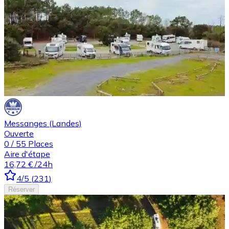
Messanges (Landes)
Ouverte
0
/
55
Places
Aire d'étape
16,72 €
/24h
4
/5
(
231
)
Réserver