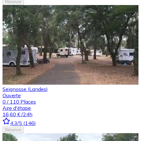
Réserver
Seignosse (Landes)
Ouverte
0
/
110
Places
Aire d'étape
16,60 €
/24h
4.3
/5
(
146
)
Réserver