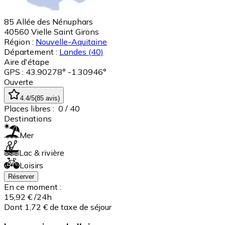
85 Allée des Nénuphars
40560
Vielle Saint Girons
Région :
Nouvelle-Aquitaine
Département :
Landes
(40)
Aire d'étape
GPS : 43.90278° -1.30946°
Ouverte
4.4
/5
(
85
avis
)
Places libres :
0
/ 40
Destinations
Mer
Lac & rivière
Loisirs
Réserver
En ce moment :
15,92 €
/24h
Dont 1,72 € de taxe de séjour