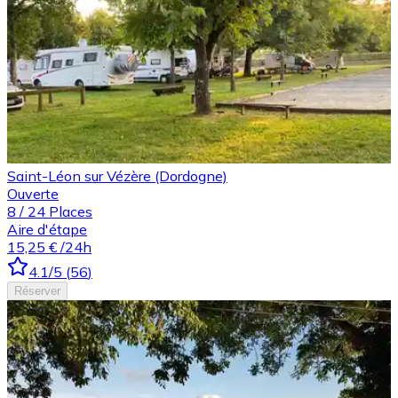
Saint-Léon sur Vézère (Dordogne)
Ouverte
8
/
24
Places
Aire d'étape
15,25 €
/24h
4.1
/5
(
56
)
Réserver