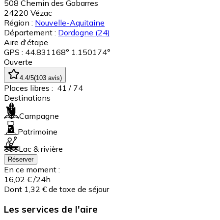
508 Chemin des Gabarres
24220
Vézac
Région :
Nouvelle-Aquitaine
Département :
Dordogne
(24)
Aire d'étape
GPS : 44.831168° 1.150174°
Ouverte
4.4
/5
(
103
avis
)
Places libres :
41
/ 74
Destinations
Campagne
Patrimoine
Lac & rivière
Réserver
En ce moment :
16,02 €
/24h
Dont 1,32 € de taxe de séjour
Les services de l'aire