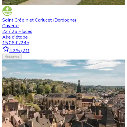
Saint Crépin et Carlucet (Dordogne)
Ouverte
23
/
25
Places
Aire d'étape
15,06 €
/24h
4.2
/5
(
21
)
Réserver