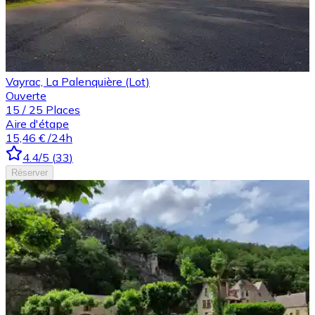
Vayrac, La Palenquière (Lot)
Ouverte
15
/
25
Places
Aire d'étape
15,46 €
/24h
4.4
/5
(
33
)
Réserver