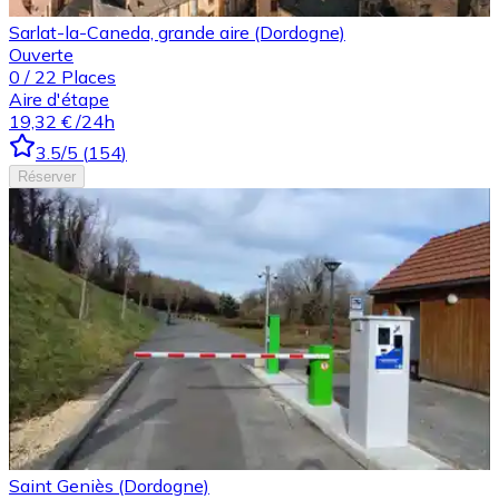
Sarlat-la-Caneda, grande aire (Dordogne)
Ouverte
0
/
22
Places
Aire d'étape
19,32 €
/24h
3.5
/5
(
154
)
Réserver
Saint Geniès (Dordogne)