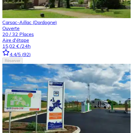
Carsac-Aillac (Dordogne)
Ouverte
20
/
32
Places
Aire d'étape
15,02 €
/24h
4.4
/5
(
92
)
Réserver