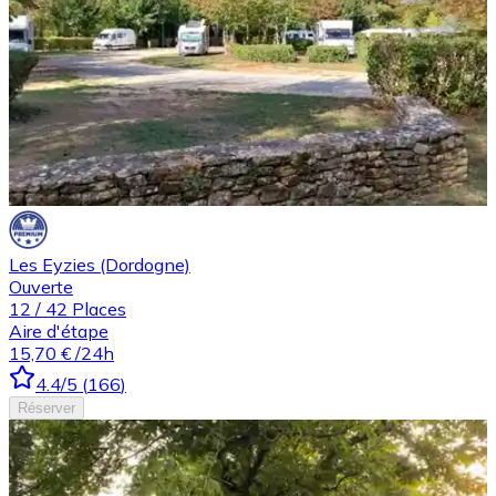
Les Eyzies (Dordogne)
Ouverte
12
/
42
Places
Aire d'étape
15,70 €
/24h
4.4
/5
(
166
)
Réserver