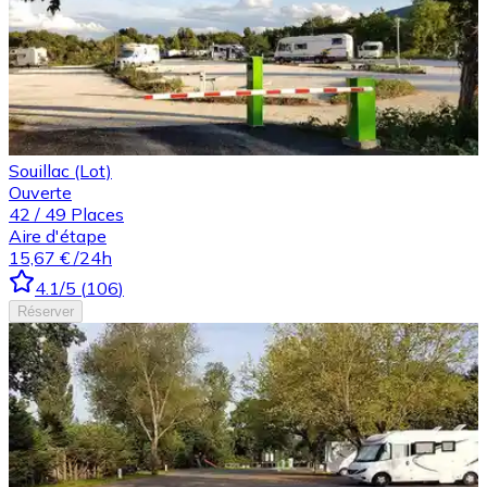
Souillac (Lot)
Ouverte
42
/
49
Places
Aire d'étape
15,67 €
/24h
4.1
/5
(
106
)
Réserver