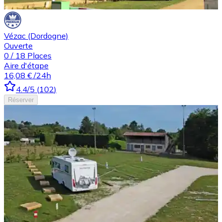
Vézac (Dordogne)
Ouverte
0
/
18
Places
Aire d'étape
16,08 €
/24h
4.4
/5
(
102
)
Réserver