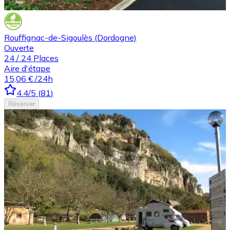
Rouffignac-de-Sigoulès (Dordogne)
Ouverte
24
/
24
Places
Aire d'étape
15,06 €
/24h
4.4
/5
(
81
)
Réserver