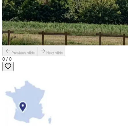
Previous slide
Next slide
0
/
0