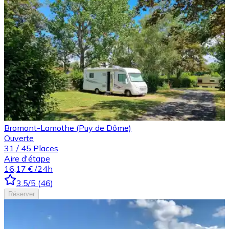
Bromont-Lamothe (Puy de Dôme)
Ouverte
31
/
45
Places
Aire d'étape
16,17 €
/24h
3.5
/5
(
46
)
Réserver