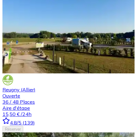
Reugny (Allier)
Ouverte
36
/
48
Places
Aire d'étape
15,50 €
/24h
4.8
/5
(
139
)
Réserver