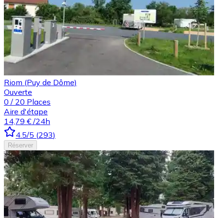
Riom (Puy de Dôme)
Ouverte
0
/
20
Places
Aire d'étape
14,79 €
/24h
4.5
/5
(
293
)
Réserver