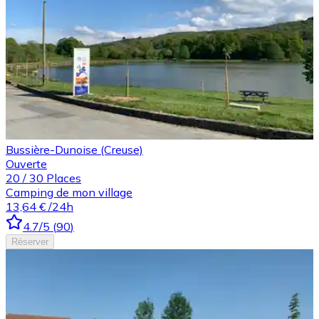
Bussière-Dunoise (Creuse)
Ouverte
20
/
30
Places
Camping de mon village
13,64 €
/24h
4.7
/5
(
90
)
Réserver