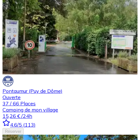
Pontaumur (Puy de Dôme)
Ouverte
37
/
66
Places
Camping de mon village
15,26 €
/24h
4.6
/5
(
113
)
Réserver