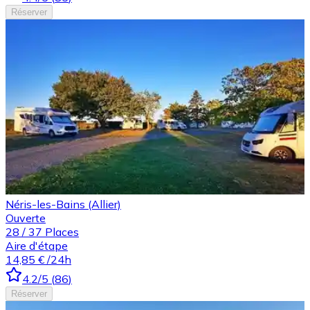
Réserver
Néris-les-Bains (Allier)
Ouverte
28
/
37
Places
Aire d'étape
14,85 €
/24h
4.2
/5
(
86
)
Réserver