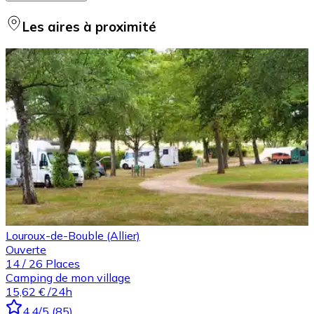
Les aires à proximité
Louroux-de-Bouble (Allier)
Ouverte
14
/
26
Places
Camping de mon village
15,62 €
/24h
4.4
/5
(
85
)