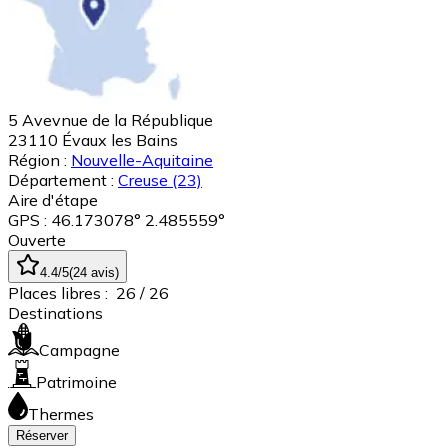
5 Avevnue de la République
23110
Évaux les Bains
Région :
Nouvelle-Aquitaine
Département :
Creuse
(23)
Aire d'étape
GPS : 46.173078° 2.485559°
Ouverte
4.4
/5
(
24
avis
)
Places libres :
26
/ 26
Destinations
Campagne
Patrimoine
Thermes
Réserver