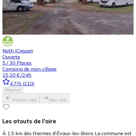
Noth (Creuse)
Ouverte
5
/
30
Places
Camping de mon village
15,20 €
/24h
4.7
/5
(
210
)
Réserver
Previous slide
Next slide
Les atouts de l'aire
À 1,5 km des thermes d'Évaux-les-Bains La commune est