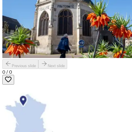
Previous slide
Next slide
0
/
0