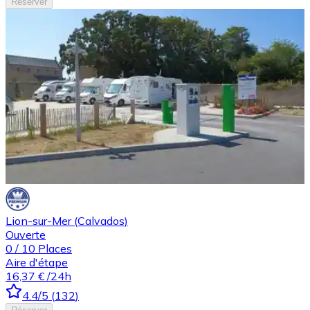
Réserver
Lion-sur-Mer (Calvados)
Ouverte
0
/
10
Places
Aire d'étape
16,37 €
/24h
4.4
/5
(
132
)