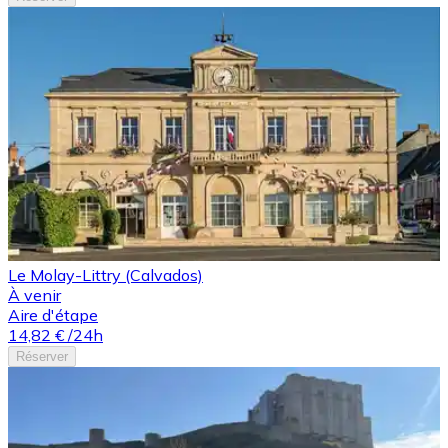
Le Molay-Littry (Calvados)
À venir
Aire d'étape
14,82 €
/24h
Réserver