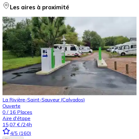
Les aires à proximité
La Rivière-Saint-Sauveur (Calvados)
Ouverte
0
/
16
Places
Aire d'étape
15,07 €
/24h
4
/5
(
160
)