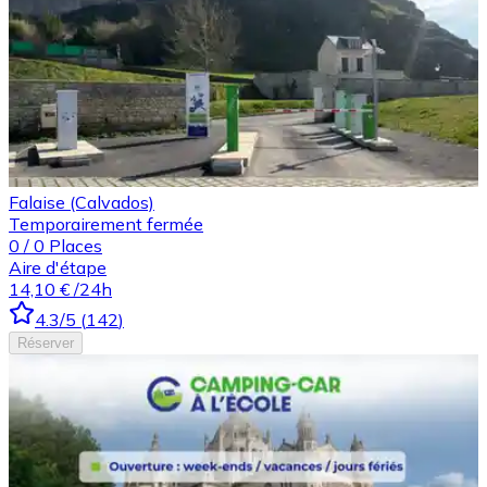
Falaise (Calvados)
Temporairement fermée
0
/
0
Places
Aire d'étape
14,10 €
/24h
4.3
/5
(
142
)
Réserver