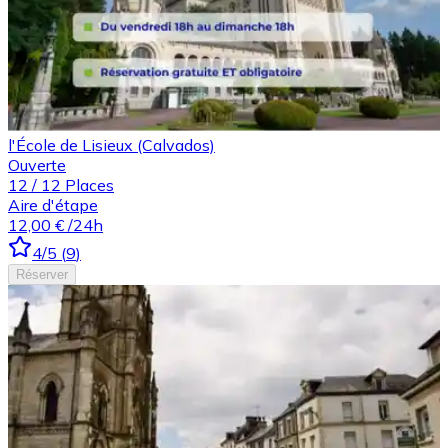
l'École de Lisieux (Calvados)
Ouverte
12
/
12
Places
Aire d'étape
12,00 €
/24h
4
/5
(
9
)
Réserver