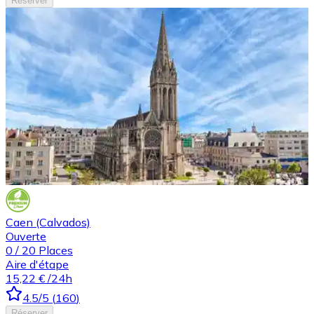
Réserver
Caen (Calvados)
Ouverte
0
/
20
Places
Aire d'étape
15,22 €
/24h
4.5
/5
(
160
)
Réserver