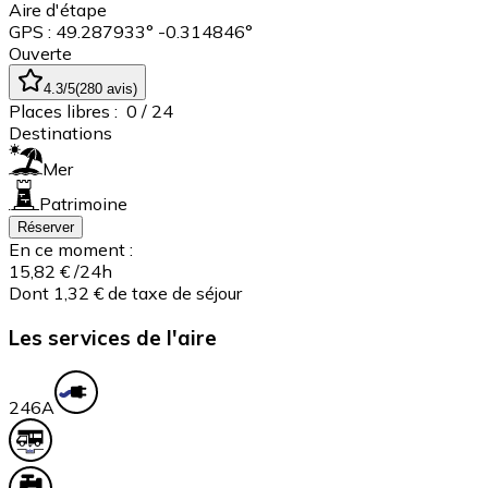
Aire d'étape
GPS : 49.287933° -0.314846°
Ouverte
4.3
/5
(
280
avis
)
Places libres :
0
/ 24
Destinations
Mer
Patrimoine
Réserver
En ce moment :
15,82 €
/24h
Dont 1,32 € de taxe de séjour
Les services de l'aire
24
6A