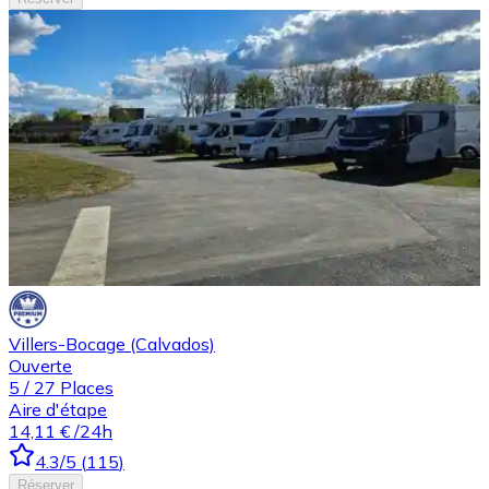
Villers-Bocage (Calvados)
Ouverte
5
/
27
Places
Aire d'étape
14,11 €
/24h
4.3
/5
(
115
)
Réserver