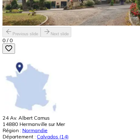
Previous slide
Next slide
0
/
0
24 Av. Albert Camus
14880
Hermanville sur Mer
Région :
Normandie
Département :
Calvados
(14)