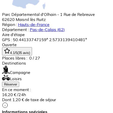
Parc Départemental d'Olhain - 1 Rue de Rebreuve
62620
Maisnil lès Ruitz
Région :
Hauts-de-France
Département :
Pas-de-Calais
(62)
Aire d'étape
GPS : 50.44133747159° 2.5733139410481°
Ouverte
4.1
/5
(
35
avis
)
Places libres :
0
/ 27
Destinations
Campagne
Loisirs
Réserver
En ce moment :
16,20 €
/24h
Dont 1,20 € de taxe de séjour
Informations spéciales