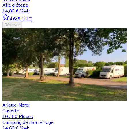
Aire d'étape
14,80 €
/24h
4.6
/5
(
110
)
Réserver
Arleux (Nord)
Ouverte
10
/
60
Places
Camping de mon village
14,69 €
/24h