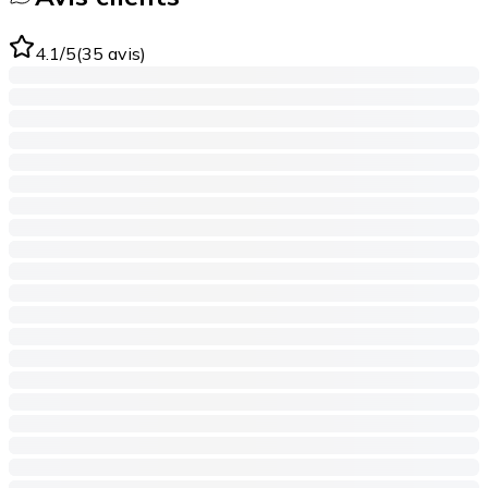
4.1
/5
(
35
avis
)