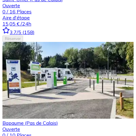
Ouverte
0
/
16
Places
Aire d'étape
15,05 €
/24h
3.7
/5
(
158
)
Réserver
Bapaume (Pas de Calais)
Ouverte
0
/
10
Places