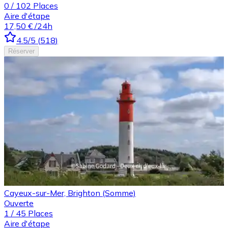
0
/
102
Places
Aire d'étape
17,50 €
/24h
4.5
/5
(
518
)
Réserver
Cayeux-sur-Mer, Brighton (Somme)
Ouverte
1
/
45
Places
Aire d'étape