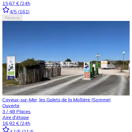
15,67 €
/24h
4
/5
(
161
)
Réserver
Cayeux-sur-Mer, les Galets de la Mollière (Somme)
Ouverte
3
/
48
Places
Aire d'étape
16,92 €
/24h
4.1
/5
(
214
)