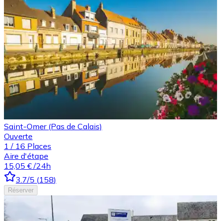
Saint-Omer (Pas de Calais)
Ouverte
1
/
16
Places
Aire d'étape
15,05 €
/24h
3.7
/5
(
158
)
Réserver