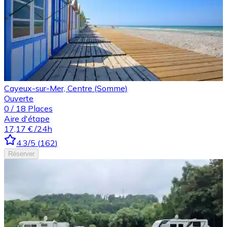
Cayeux-sur-Mer, Centre (Somme)
Ouverte
0
/
18
Places
Aire d'étape
17,17 €
/24h
4.3
/5
(
162
)
Réserver