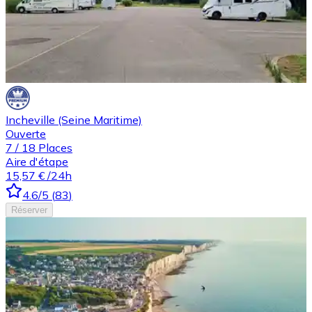
Incheville (Seine Maritime)
Ouverte
7
/
18
Places
Aire d'étape
15,57 €
/24h
4.6
/5
(
83
)
Réserver