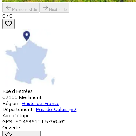
Previous slide
Next slide
0
/
0
Rue d'Estrées
62155
Merlimont
Région :
Hauts-de-France
Département :
Pas-de-Calais
(62)
Aire d'étape
GPS : 50.46361° 1.579646°
Ouverte