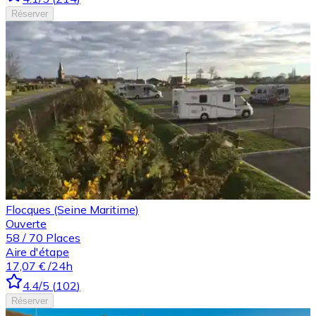
Réserver
Flocques (Seine Maritime)
Ouverte
58
/
70
Places
Aire d'étape
17,07 €
/24h
4.4
/5
(
102
)
Réserver