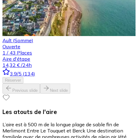
Ault (Somme)
Ouverte
1
/
43
Places
Aire d'étape
14,32 €
/24h
3.9
/5
(
134
)
Réserver
Previous slide
Next slide
Les atouts de l'aire
L’aire est à 500 m de la longue plage de sable fin de
Merlimont Entre Le Touquet et Berck Une destination
familiale avec de nombreuses activités de plein air (été