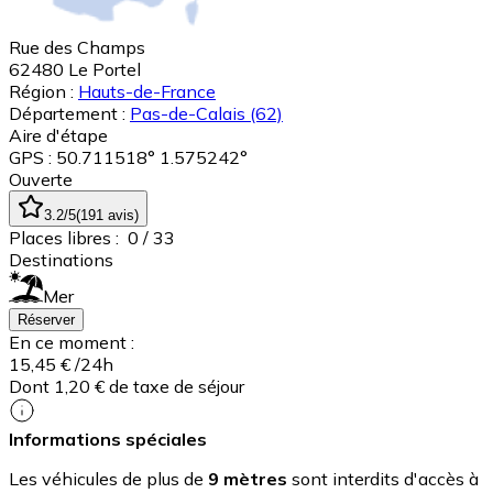
Rue des Champs
62480
Le Portel
Région :
Hauts-de-France
Département :
Pas-de-Calais
(62)
Aire d'étape
GPS : 50.711518° 1.575242°
Ouverte
3.2
/5
(
191
avis
)
Places libres :
0
/ 33
Destinations
Mer
Réserver
En ce moment :
15,45 €
/24h
Dont 1,20 € de taxe de séjour
Informations spéciales
Les véhicules de plus de
9 mètres
sont interdits d'accès à