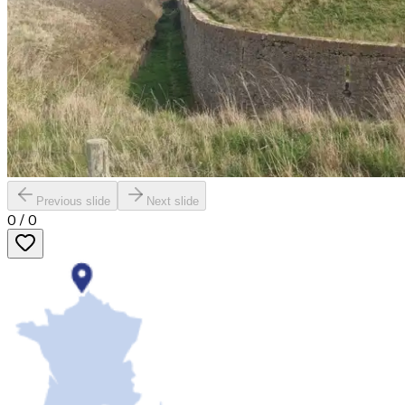
Previous slide
Next slide
0
/
0