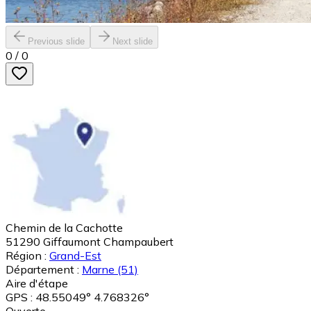
Previous slide
Next slide
0
/
0
Chemin de la Cachotte
51290
Giffaumont Champaubert
Région :
Grand-Est
Département :
Marne
(51)
Aire d'étape
GPS : 48.55049° 4.768326°