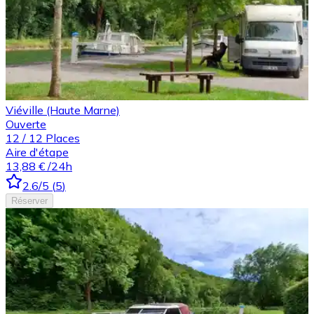
Viéville (Haute Marne)
Ouverte
12
/
12
Places
Aire d'étape
13,88 €
/24h
2.6
/5
(
5
)
Réserver