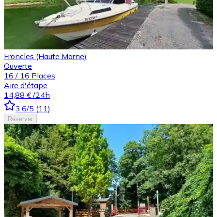
Froncles (Haute Marne)
Ouverte
16
/
16
Places
Aire d'étape
14,88 €
/24h
3.6
/5
(
11
)
Réserver