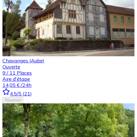
Chavanges (Aube)
Ouverte
9
/
11
Places
Aire d'étape
14,05 €
/24h
4.5
/5
(
21
)
Réserver