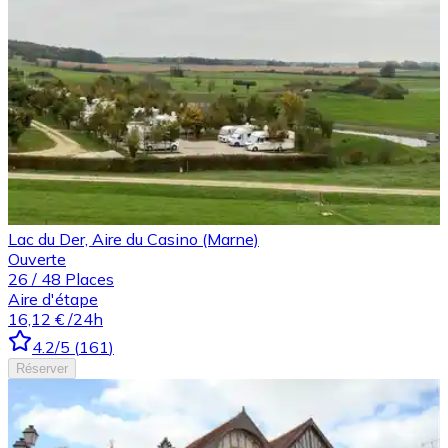
Lac du Der, Aire du Casino (Marne)
Ouverte
26
/
48
Places
Aire d'étape
16,12 €
/24h
4.2
/5
(
161
)
Réserver