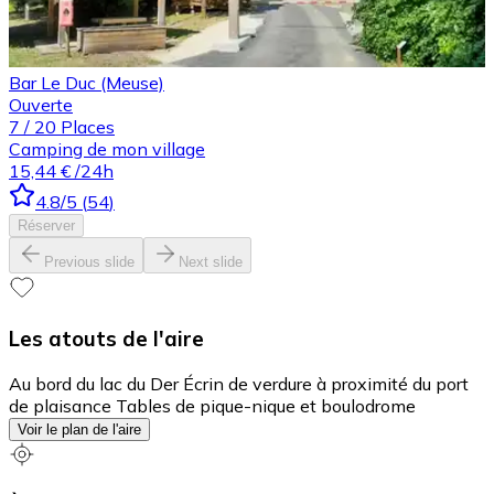
Bar Le Duc (Meuse)
Ouverte
7
/
20
Places
Camping de mon village
15,44 €
/24h
4.8
/5
(
54
)
Réserver
Previous slide
Next slide
Les atouts de l'aire
Au bord du lac du Der Écrin de verdure à proximité du port
de plaisance Tables de pique-nique et boulodrome
Voir le plan de l'aire