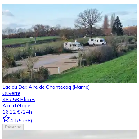
Lac du Der, Aire de Chantecoq (Marne)
Ouverte
48
/
58
Places
Aire d'étape
16,12 €
/24h
4.1
/5
(
98
)
Réserver