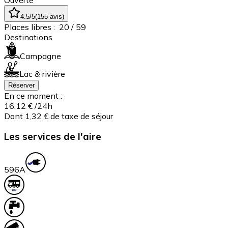
Ouverte
4.5
/5
(
155
avis
)
Places libres :
20
/ 59
Destinations
Campagne
Lac & rivière
Réserver
En ce moment :
16,12 €
/24h
Dont 1,32 € de taxe de séjour
Les services de l'aire
59
6A