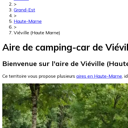
>
Grand-Est
>
Haute-Marne
>
Viéville (Haute Marne)
Aire de camping-car de Viévi
Bienvenue sur l'aire de Viéville (Haut
Ce territoire vous propose plusieurs
aires en Haute-Marne
, i