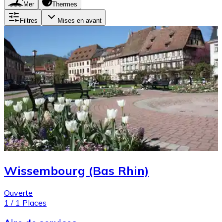
Mer
Thermes
Filtres
Mises en avant
Wissembourg (Bas Rhin)
Ouverte
1
/
1
Places