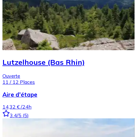
Lutzelhouse (Bas Rhin)
Ouverte
11
/
12
Places
Aire d'étape
14,32 €
/24h
3.4
/5
(
5
)