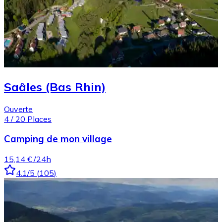
Saâles (Bas Rhin)
Ouverte
4
/
20
Places
Camping de mon village
15,14 €
/24h
4.1
/5
(
105
)