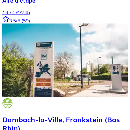
Aire d'étape
14,74 €
/24h
3.5
/5
(
59
)
Dambach-la-Ville, Frankstein (Bas
Rhin)