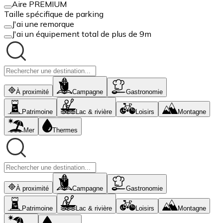
Aire PREMIUM
Taille spécifique de parking
J'ai une remorque
J'ai un équipement total de plus de 9m
À proximité
Campagne
Gastronomie
Patrimoine
Lac & rivière
Loisirs
Montagne
Mer
Thermes
À proximité
Campagne
Gastronomie
Patrimoine
Lac & rivière
Loisirs
Montagne