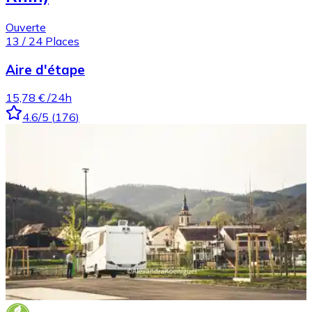
Ouverte
13
/
24
Places
Aire d'étape
15,78 €
/24h
4.6
/5
(
176
)