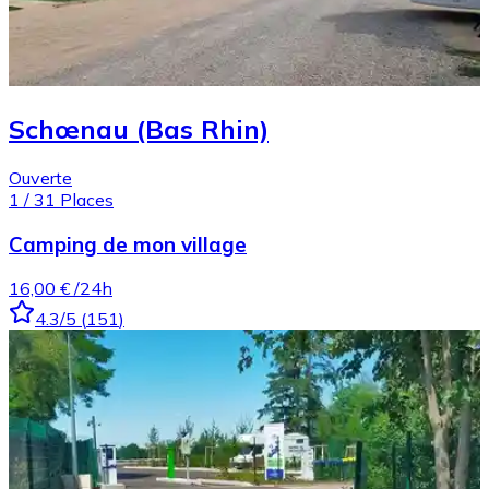
Schœnau (Bas Rhin)
Ouverte
1
/
31
Places
Camping de mon village
16,00 €
/24h
4.3
/5
(
151
)