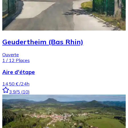
Geudertheim (Bas Rhin)
Ouverte
1
/
12
Places
Aire d'étape
14,50 €
/24h
3.9
/5
(
10
)