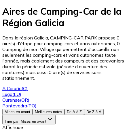
Aires de Camping-Car de la
Région Galicia
Dans la région Galicia, CAMPING-CAR PARK propose 0
aire(s) d'étape pour camping-cars et vans autonomes, 0
Camping de mon Village qui permettent d'accueillir non
seulement les camping-cars et vans autonomes toute
l'année, mais également des campeurs et des caravaniers
durant la période estivale (période d'ouverture des
sanitaires) mais aussi 0 aire(s) de services sans
stationnement.
A Coruña
(
C
)
Lugo
(
LU
)
Ourense
(
OR
)
Pontevedra
(
PO
)
Mises en avant
Meilleures notes
De A à Z
De Z à A
Trier par
:
Mises en avant
Affichage