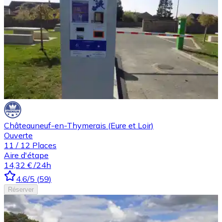
Châteauneuf-en-Thymerais (Eure et Loir)
Ouverte
11
/
12
Places
Aire d'étape
14,32 €
/24h
4.6
/5
(
59
)
Réserver