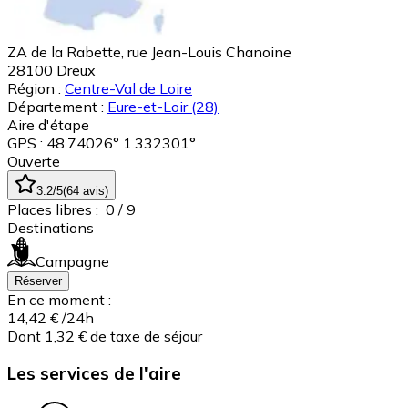
ZA de la Rabette, rue Jean-Louis Chanoine
28100
Dreux
Région :
Centre-Val de Loire
Département :
Eure-et-Loir
(28)
Aire d'étape
GPS : 48.74026° 1.332301°
Ouverte
3.2
/5
(
64
avis
)
Places libres :
0
/ 9
Destinations
Campagne
Réserver
En ce moment :
14,42 €
/24h
Dont 1,32 € de taxe de séjour
Les services de l'aire