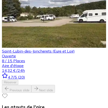
Saint-Lubin-des-Joncherets (Eure et Loir)
Ouverte
8
/
15
Places
Aire d'étape
14,32 €
/24h
4.7
/5
(
20
)
Réserver
Previous slide
Next slide
Les atouts de l'aire