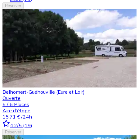
Réserver
Belhomert-Guéhouville (Eure et Loir)
Ouverte
5
/
6
Places
Aire d'étape
15,71 €
/24h
4.2
/5
(
19
)
Réserver