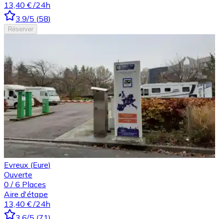
13,40 €
/24h
3.9
/5
(
58
)
Réserver
Evreux (Eure)
Ouverte
0
/
6
Places
Aire d'étape
13,40 €
/24h
3.6
/5
(
71
)