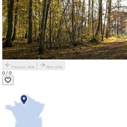
Previous slide
Next slide
0
/
0