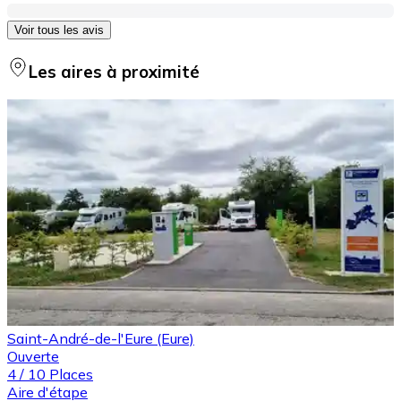
Voir tous les avis
Les aires à proximité
Saint-André-de-l'Eure (Eure)
Ouverte
4
/
10
Places
Aire d'étape