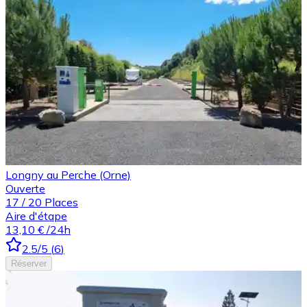
Longny au Perche (Orne)
Ouverte
17
/
20
Places
Aire d'étape
13,10 €
/24h
2.5
/5
(
6
)
Réserver