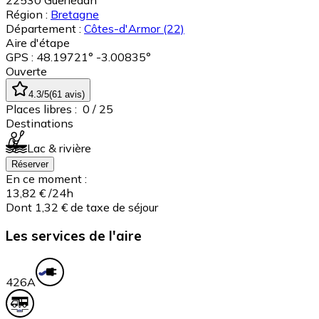
22530
Guerlédan
Région :
Bretagne
Département :
Côtes-d'Armor
(22)
Aire d'étape
GPS : 48.19721° -3.00835°
Ouverte
4.3
/5
(
61
avis
)
Places libres :
0
/ 25
Destinations
Lac & rivière
Réserver
En ce moment :
13,82 €
/24h
Dont 1,32 € de taxe de séjour
Les services de l'aire
42
6A