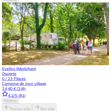
Evellys (Morbihan)
Ouverte
0
/
23
Places
Camping de mon village
14,40 €
/24h
4.2
/5
(
91
)
Réserver
Previous slide
Next slide