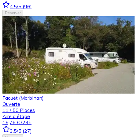
4.5
/5
(
96
)
Réserver
Faouët (Morbihan)
Ouverte
11
/
50
Places
Aire d'étape
15,76 €
/24h
3.5
/5
(
27
)