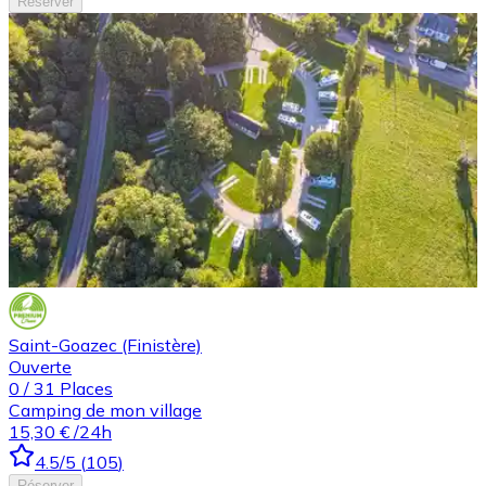
Réserver
Saint-Goazec (Finistère)
Ouverte
0
/
31
Places
Camping de mon village
15,30 €
/24h
4.5
/5
(
105
)
Réserver