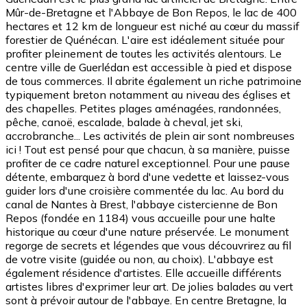
Mûr-de-Bretagne et l'Abbaye de Bon Repos, le lac de 400
hectares et 12 km de longueur est niché au cœur du massif
forestier de Quénécan. L'aire est idéalement située pour
profiter pleinement de toutes les activités alentours. Le
centre ville de Guerlédan est accessible à pied et dispose
de tous commerces. Il abrite également un riche patrimoine
typiquement breton notamment au niveau des églises et
des chapelles. Petites plages aménagées, randonnées,
pêche, canoë, escalade, balade à cheval, jet ski,
accrobranche... Les activités de plein air sont nombreuses
ici ! Tout est pensé pour que chacun, à sa manière, puisse
profiter de ce cadre naturel exceptionnel. Pour une pause
détente, embarquez à bord d'une vedette et laissez-vous
guider lors d'une croisière commentée du lac. Au bord du
canal de Nantes à Brest, l'abbaye cistercienne de Bon
Repos (fondée en 1184) vous accueille pour une halte
historique au cœur d'une nature préservée. Le monument
regorge de secrets et légendes que vous découvrirez au fil
de votre visite (guidée ou non, au choix). L'abbaye est
également résidence d'artistes. Elle accueille différents
artistes libres d'exprimer leur art. De jolies balades au vert
sont à prévoir autour de l'abbaye. En centre Bretagne, la