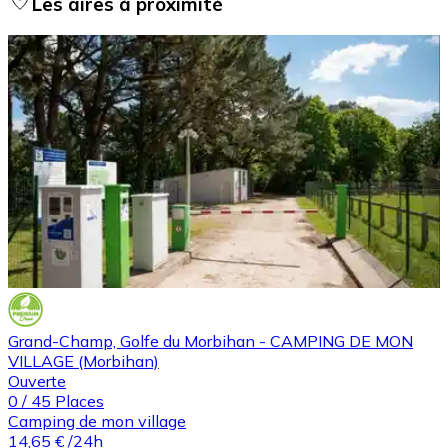
Les aires à proximité
Grand-Champ, Golfe du Morbihan - CAMPING DE MON
VILLAGE (Morbihan)
Ouverte
0
/
45
Places
Camping de mon village
14,65 €
/24h