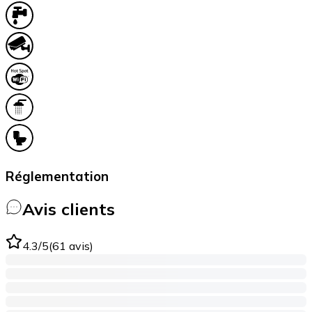
Réglementation
Avis clients
4.3
/5
(
61
avis
)