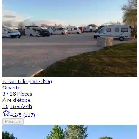
Is-sur-Tille (Côte d'Or)
Ouverte
3
/
16
Places
Aire d'étape
15,16 €
/24h
4.2
/5
(
117
)
Réserver