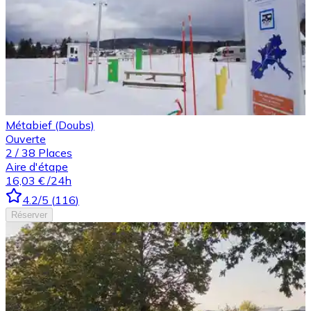
Métabief (Doubs)
Ouverte
2
/
38
Places
Aire d'étape
16,03 €
/24h
4.2
/5
(
116
)
Réserver