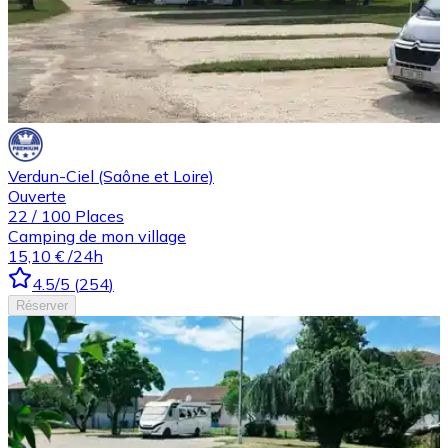
Verdun-Ciel (Saône et Loire)
Ouverte
22
/
100
Places
Camping de mon village
15,10 €
/24h
4.5
/5
(
254
)
Réserver