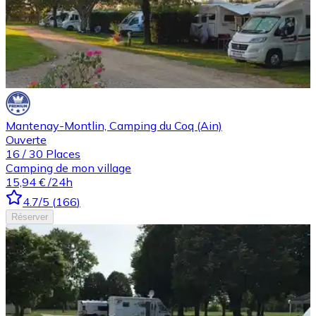
Mantenay-Montlin, Camping du Coq (Ain)
Ouverte
16
/
30
Places
Camping de mon village
15,94 €
/24h
4.7
/5
(
166
)
Réserver