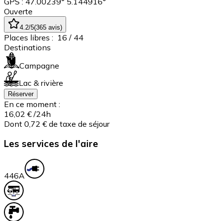
GPS : 47.00239° 5.144916°
Ouverte
4.2
/5
(
365
avis
)
Places libres :
16
/ 44
Destinations
Campagne
Lac & rivière
Réserver
En ce moment :
16,02 €
/24h
Dont 0,72 € de taxe de séjour
Les services de l'aire
44
6A