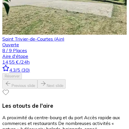
Saint Trivier-de-Courtes (Ain)
Ouverte
8
/
9
Places
Aire d'étape
14,55 €
/24h
4.3
/5
(
30
)
Réserver
Previous slide
Next slide
Les atouts de l'aire
A proximité du centre-bourg et du port Accès rapide aux
commerces et restaurants De nombreuses activités «
nature » à découvrir : balade, baignade, canoë…