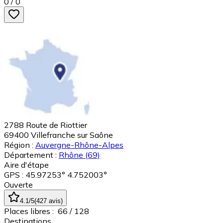
0
/
0
2788 Route de Riottier
69400
Villefranche sur Saône
Région :
Auvergne-Rhône-Alpes
Département :
Rhône
(69)
Aire d'étape
GPS : 45.97253° 4.752003°
Ouverte
4.1
/5
(
427
avis
)
Places libres :
66
/ 128
Destinations