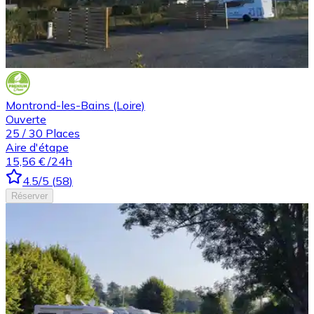
Montrond-les-Bains (Loire)
Ouverte
25
/
30
Places
Aire d'étape
15,56 €
/24h
4.5
/5
(
58
)
Réserver