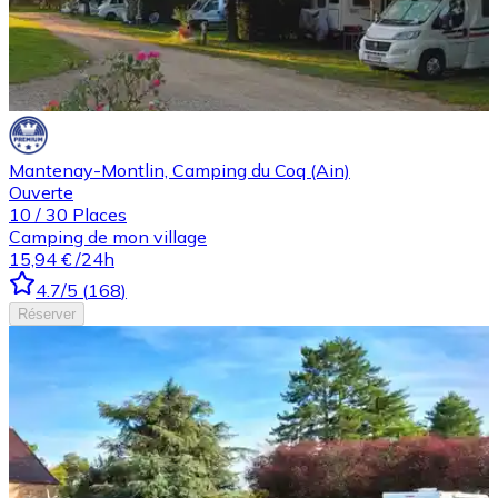
Mantenay-Montlin, Camping du Coq (Ain)
Ouverte
10
/
30
Places
Camping de mon village
15,94 €
/24h
4.7
/5
(
168
)
Réserver