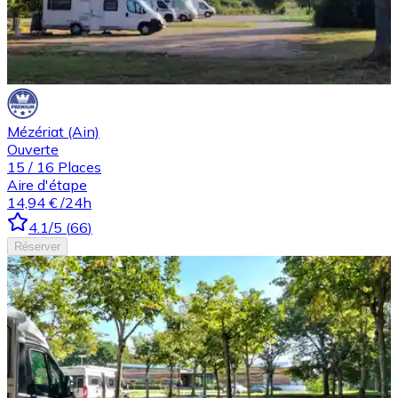
Mézériat (Ain)
Ouverte
15
/
16
Places
Aire d'étape
14,94 €
/24h
4.1
/5
(
66
)
Réserver