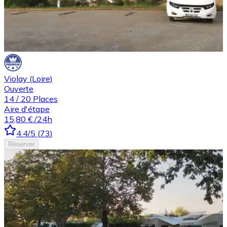
Violay (Loire)
Ouverte
14
/
20
Places
Aire d'étape
15,80 €
/24h
4.4
/5
(
73
)
Réserver