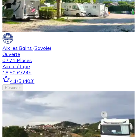
Aix les Bains (Savoie)
Ouverte
0
/
71
Places
Aire d'étape
18,50 €
/24h
4.1
/5
(
403
)
Réserver