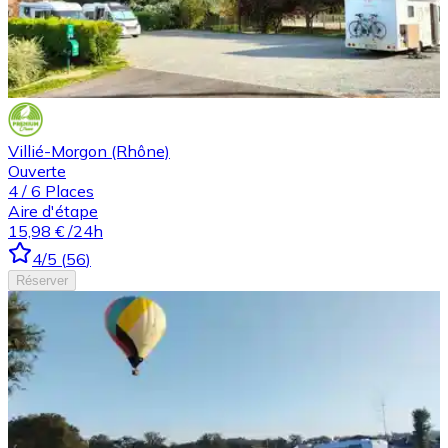
Villié-Morgon (Rhône)
Ouverte
4
/
6
Places
Aire d'étape
15,98 €
/24h
4
/5
(
56
)
Réserver