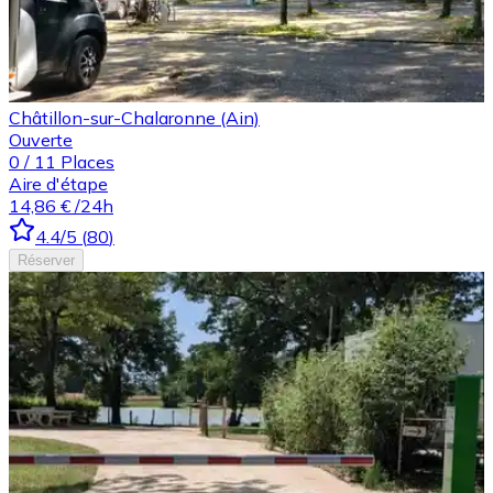
Châtillon-sur-Chalaronne (Ain)
Ouverte
0
/
11
Places
Aire d'étape
14,86 €
/24h
4.4
/5
(
80
)
Réserver