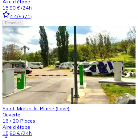
Aire d'étape
15,80 €
/24h
4.4
/5
(
71
)
Réserver
Saint-Martin-la-Plaine (Loire)
Ouverte
16
/
20
Places
Aire d'étape
15,80 €
/24h