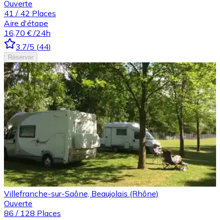
Ouverte
41
/
42
Places
Aire d'étape
16,70 €
/24h
3.7
/5
(
44
)
Réserver
Villefranche-sur-Saône, Beaujolais (Rhône)
Ouverte
86
/
128
Places