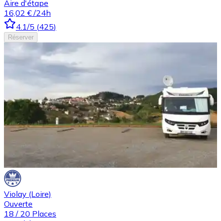
Aire d'étape
16,02 €
/24h
4.1
/5
(
425
)
Réserver
Violay (Loire)
Ouverte
18
/
20
Places