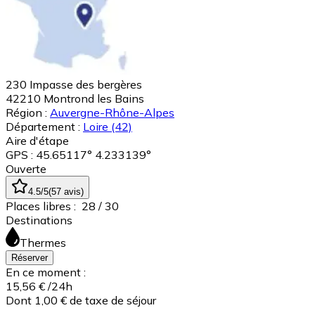
230 Impasse des bergères
42210
Montrond les Bains
Région :
Auvergne-Rhône-Alpes
Département :
Loire
(42)
Aire d'étape
GPS : 45.65117° 4.233139°
Ouverte
4.5
/5
(
57
avis
)
Places libres :
28
/ 30
Destinations
Thermes
Réserver
En ce moment :
15,56 €
/24h
Dont 1,00 € de taxe de séjour