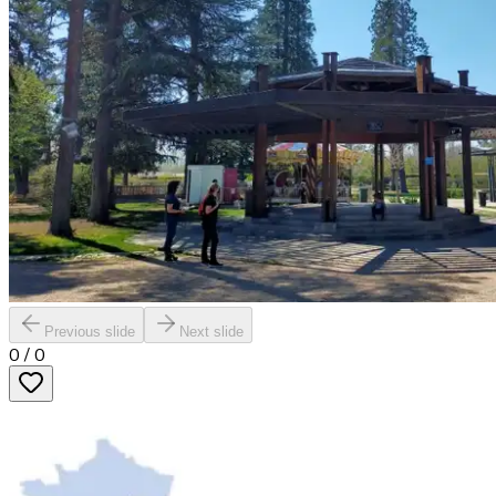
Previous slide
Next slide
0
/
0