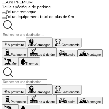
Aire PREMIUM
Taille spécifique de parking
J'ai une remorque
J'ai un équipement total de plus de 9m
À proximité
Campagne
Gastronomie
Patrimoine
Lac & rivière
Loisirs
Montagne
Mer
Thermes
À proximité
Campagne
Gastronomie
Patrimoine
Lac & rivière
Loisirs
Montagne