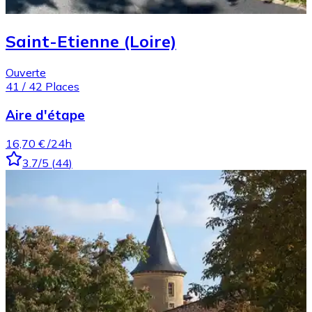
Saint-Etienne (Loire)
Ouverte
41
/
42
Places
Aire d'étape
16,70 €
/24h
3.7
/5
(
44
)