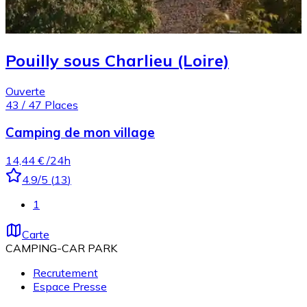
Pouilly sous Charlieu (Loire)
Ouverte
43
/
47
Places
Camping de mon village
14,44 €
/24h
4.9
/5
(
13
)
1
Carte
CAMPING-CAR PARK
Recrutement
Espace Presse