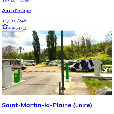
19
/
20
Places
Aire d'étape
15,80 €
/24h
4.4
/5
(
71
)
Saint-Martin-la-Plaine (Loire)