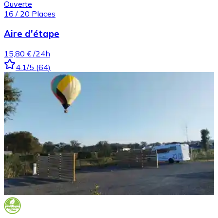
Ouverte
16
/
20
Places
Aire d'étape
15,80 €
/24h
4.1
/5
(
64
)