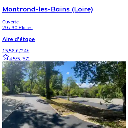
Montrond-les-Bains (Loire)
Ouverte
29
/
30
Places
Aire d'étape
15,56 €
/24h
4.5
/5
(
57
)