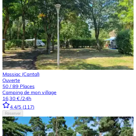
Massiac (Cantal)
Ouverte
50
/
89
Places
Camping de mon village
16,30 €
/24h
4.4
/5
(
117
)
Réserver