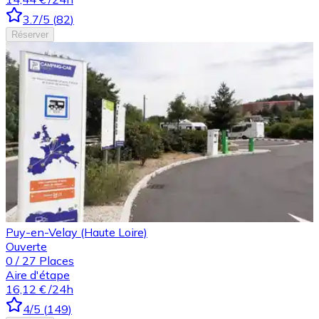
3.7
/5
(
82
)
Réserver
Puy-en-Velay (Haute Loire)
Ouverte
0
/
27
Places
Aire d'étape
16,12 €
/24h
4
/5
(
149
)