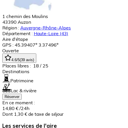
1 chemin des Moulins
43390
Auzon
Région :
Auvergne-Rhône-Alpes
Département :
Haute-Loire
(43)
Aire d'étape
GPS : 45.39407° 3.37496°
Ouverte
4.6
/5
(
39
avis
)
Places libres :
18
/ 25
Destinations
Patrimoine
Lac & rivière
Réserver
En ce moment :
14,80 €
/24h
Dont 1,30 € de taxe de séjour
Les services de l'aire