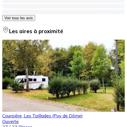
Voir tous les avis
Les aires à proximité
Courpière, Les Taillades (Puy de Dôme)
Ouverte
37
/
37
Places