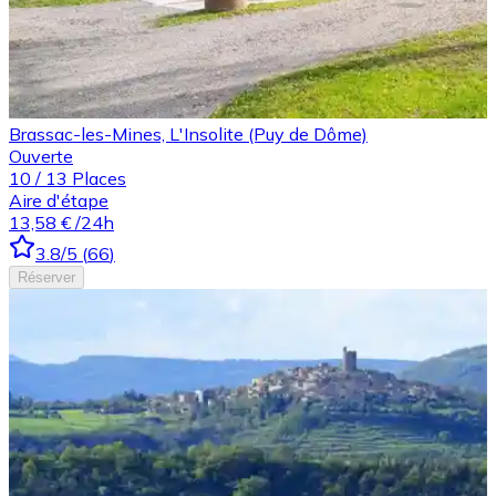
Brassac-les-Mines, L'Insolite (Puy de Dôme)
Ouverte
10
/
13
Places
Aire d'étape
13,58 €
/24h
3.8
/5
(
66
)
Réserver