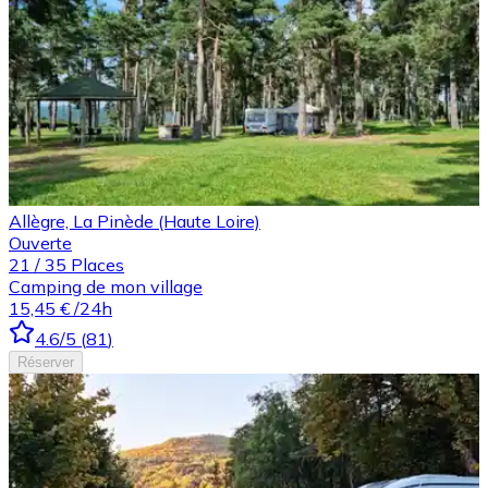
Allègre, La Pinède (Haute Loire)
Ouverte
21
/
35
Places
Camping de mon village
15,45 €
/24h
4.6
/5
(
81
)
Réserver