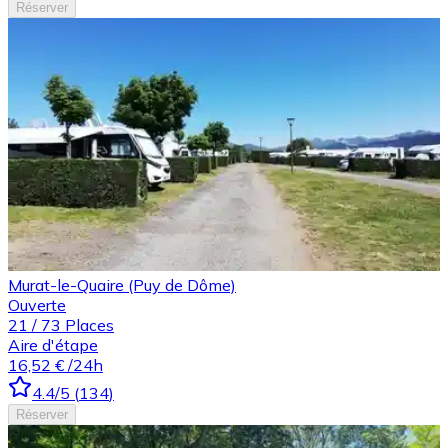
Réserver
Murat-le-Quaire (Puy de Dôme)
Ouverte
21
/
73
Places
Aire d'étape
16,52 €
/24h
4.4
/5
(
134
)
Réserver