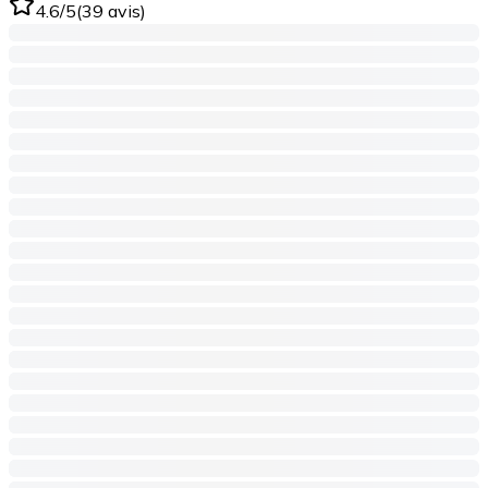
4.6
/5
(
39
avis
)