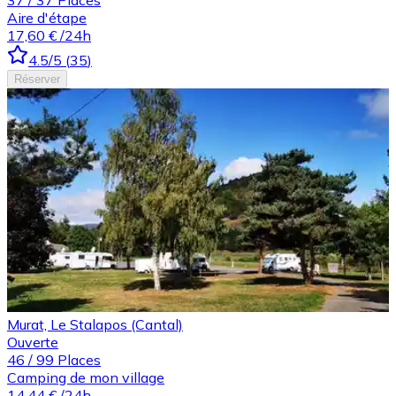
Aire d'étape
17,60 €
/24h
4.5
/5
(
35
)
Réserver
Murat, Le Stalapos (Cantal)
Ouverte
46
/
99
Places
Camping de mon village
14,44 €
/24h