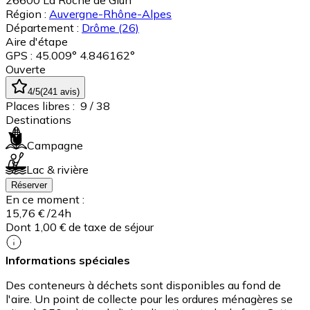
26600
La Roche de Glun
Région :
Auvergne-Rhône-Alpes
Département :
Drôme
(26)
Aire d'étape
GPS : 45.009° 4.846162°
Ouverte
4
/5
(
241
avis
)
Places libres :
9
/ 38
Destinations
Campagne
Lac & rivière
Réserver
En ce moment :
15,76 €
/24h
Dont 1,00 € de taxe de séjour
Informations spéciales
Des conteneurs à déchets sont disponibles au fond de
l'aire. Un point de collecte pour les ordures ménagères se