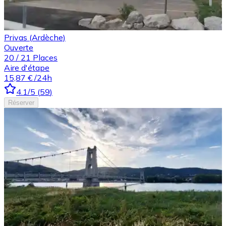
Privas (Ardèche)
Ouverte
20
/
21
Places
Aire d'étape
15,87 €
/24h
4.1
/5
(
59
)
Réserver