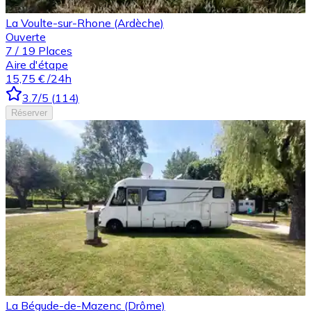
La Voulte-sur-Rhone (Ardèche)
Ouverte
7
/
19
Places
Aire d'étape
15,75 €
/24h
3.7
/5
(
114
)
Réserver
La Bégude-de-Mazenc (Drôme)