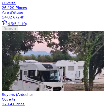
Ouverte
26
/
29
Places
Aire d'étape
14,02 €
/24h
4.5
/5
(
110
)
Réserver
Soyons (Ardèche)
Ouverte
9
/
14
Places