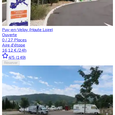
Puy-en-Velay (Haute Loire)
Ouverte
0
/
27
Places
Aire d'étape
16,12 €
/24h
4
/5
(
149
)
Réserver