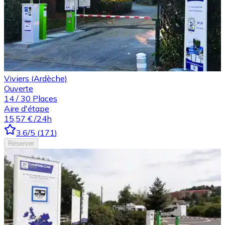
Viviers (Ardèche)
Ouverte
14
/
30
Places
Aire d'étape
15,57 €
/24h
3.6
/5
(
171
)
Réserver