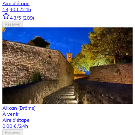
Aire d'étape
14,90 €
/24h
4.3
/5
(
209
)
Réserver
Alixan (Drôme)
À venir
Aire d'étape
0,00 €
/24h
Réserver