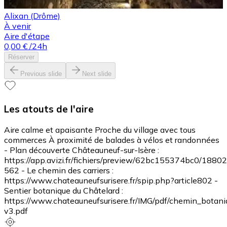
Alixan (Drôme)
À venir
Aire d'étape
0,00 €
/24h
Réserver
Previous slide
Next slide
Les atouts de l'aire
Aire calme et apaisante Proche du village avec tous
commerces À proximité de balades à vélos et randonnées
- Plan découverte Châteauneuf-sur-Isère :
https://app.avizi.fr/fichiers/preview/62bc155374bc0/18802
562 - Le chemin des carriers :
https://www.chateauneufsurisere.fr/spip.php?article802 -
Sentier botanique du Châtelard :
https://www.chateauneufsurisere.fr/IMG/pdf/chemin_botani
v3.pdf