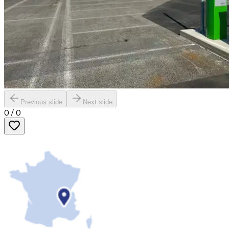
Previous slide
Next slide
0
/
0