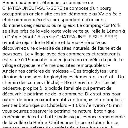
Remarquablement étendue, la commune de
CHATEAUNEUF-SUR-SERE se compose d’un bourg
occupant un ancien site castral démantelé au XVIe siècle
et de nombreux écarts correspondant à d’anciens
domaines seigneuriaux ou religieux. Le camping-car Park
se situe près de la vélo route voie verte qui relie le Léman à
la Drôme (dont 15 km sur CHATEAUNEUF-SUR-SERE)
avant de rejoindre le Rhône et la Via-Rhôna. Vous
découvrirez une diversité de sites naturels, de faune et de
paysages. Le village, avec des commerces et restaurants,
est situé à 15 minutes à pied (ou 5 mn en vélo) du park. Le
village atypique renferme des sites remarquables : -
Anciennes carrières de molasse - Des troglodytes : une
dizaine de maisons troglodytiques demeurent en état - Un
chemin des carriers (fléché) – 9km / environ 2h : circuit
pédestre, propice à la balade familiale qui permet de
découvrir le patrimoine de la commune. Dix stations pour
autant de panneaux informatifs en français et en anglais. -
Sentier botanique du Châtelard – 1,5km / environ 45 mn :
vous pourrez observer le patrimoine naturel botanique
endémique de cette butte molassique, espace remarquable
de la vallée du Rhône. Châteauneuf, corne d’abondance,
propose une palette de variétés fruitières à noyaux, à