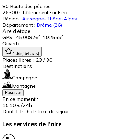
80 Route des pêches
26300
Châteauneuf sur Isère
Région :
Auvergne-Rhône-Alpes
Département :
Drôme
(26)
Aire d'étape
GPS : 45.00826° 4.92559°
Ouverte
4.3
/5
(
164
avis
)
Places libres :
23
/ 30
Destinations
Campagne
Montagne
Réserver
En ce moment :
15,10 €
/24h
Dont 1,10 € de taxe de séjour
Les services de l'aire