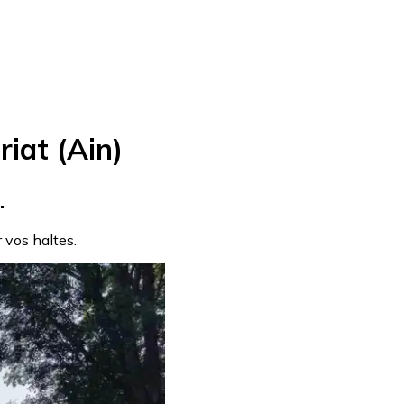
iat (Ain)
.
r vos haltes.