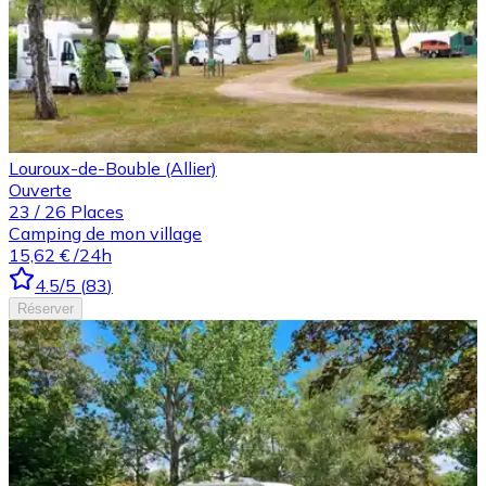
Louroux-de-Bouble (Allier)
Ouverte
23
/
26
Places
Camping de mon village
15,62 €
/24h
4.5
/5
(
83
)
Réserver