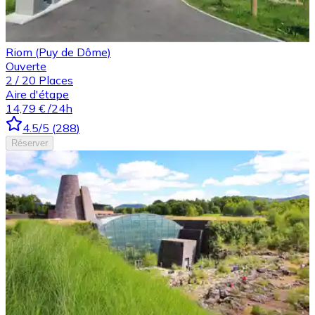
Riom (Puy de Dôme)
Ouverte
2
/
20
Places
Aire d'étape
14,79 €
/24h
4.5
/5
(
288
)
Réserver