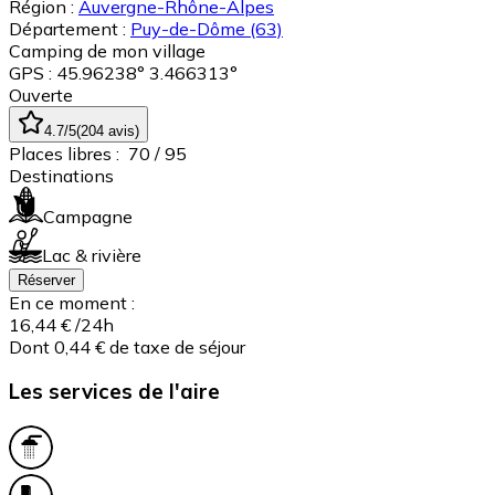
Région :
Auvergne-Rhône-Alpes
Département :
Puy-de-Dôme
(63)
Camping de mon village
GPS : 45.96238° 3.466313°
Ouverte
4.7
/5
(
204
avis
)
Places libres :
70
/ 95
Destinations
Campagne
Lac & rivière
Réserver
En ce moment :
16,44 €
/24h
Dont 0,44 € de taxe de séjour
Les services de l'aire