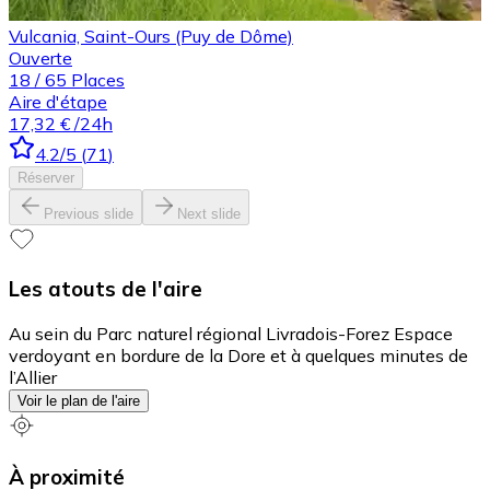
Vulcania, Saint-Ours (Puy de Dôme)
Ouverte
18
/
65
Places
Aire d'étape
17,32 €
/24h
4.2
/5
(
71
)
Réserver
Previous slide
Next slide
Les atouts de l'aire
Au sein du Parc naturel régional Livradois-Forez Espace
verdoyant en bordure de la Dore et à quelques minutes de
l’Allier
Voir le plan de l'aire
À proximité