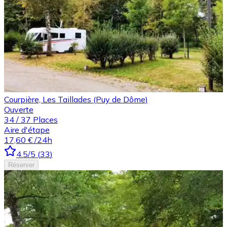
Courpière, Les Taillades (Puy de Dôme)
Ouverte
34
/
37
Places
Aire d'étape
17,60 €
/24h
4.5
/5
(
33
)
Réserver