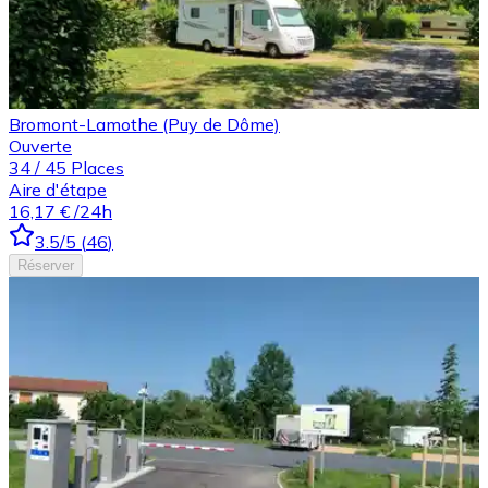
Bromont-Lamothe (Puy de Dôme)
Ouverte
34
/
45
Places
Aire d'étape
16,17 €
/24h
3.5
/5
(
46
)
Réserver