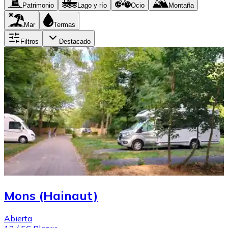
Patrimonio
Lago y río
Ocio
Montaña
Mar
Termas
Filtros
Destacado
Mons (Hainaut)
Abierta