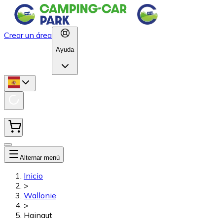
Crear un área
Ayuda
Alternar menú
Inicio
>
Wallonie
>
Hainaut