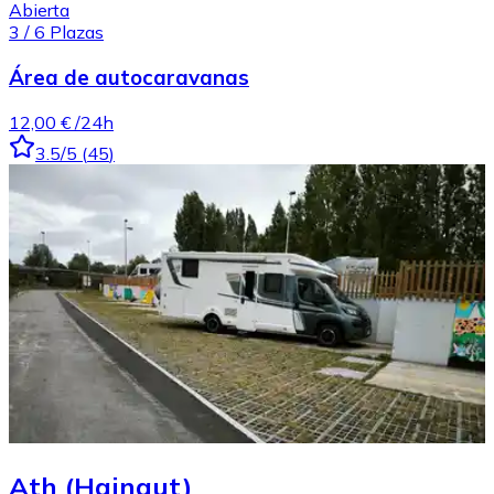
Abierta
3
/
6
Plazas
Área de autocaravanas
12,00 €
/24h
3.5
/5
(
45
)
Ath (Hainaut)