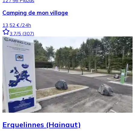
12
/
56
Plazas
Camping de mon village
13,52 €
/24h
3.7
/5
(
307
)
Erquelinnes (Hainaut)