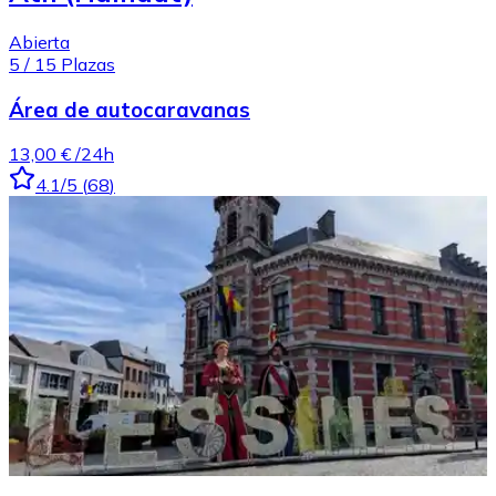
Abierta
5
/
15
Plazas
Área de autocaravanas
13,00 €
/24h
4.1
/5
(
68
)