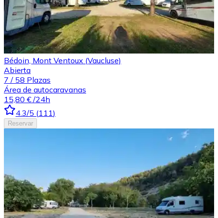
Bédoin, Mont Ventoux (Vaucluse)
Abierta
7
/
58
Plazas
Área de autocaravanas
15,80 €
/24h
4.3
/5
(
111
)
Reservar