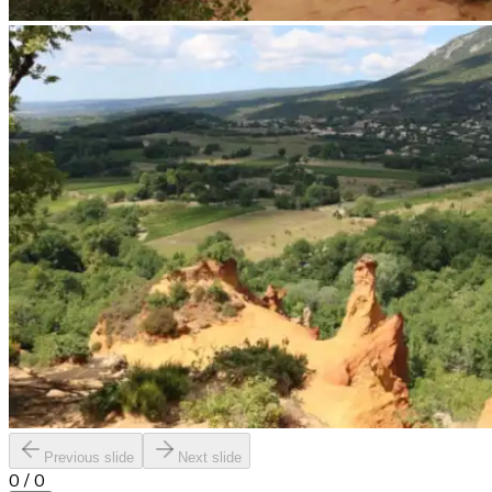
Previous slide
Next slide
0
/
0