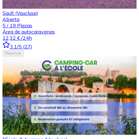
Sault (Vaucluse)
Abierta
5
/
19
Plazas
Área de autocaravanas
12,32 €
/24h
3.1
/5
(
27
)
Reservar