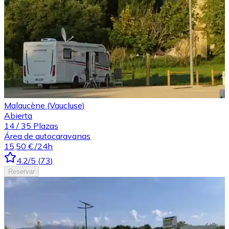
Malaucène (Vaucluse)
Abierta
14
/
35
Plazas
Área de autocaravanas
15,50 €
/24h
4.2
/5
(
73
)
Reservar