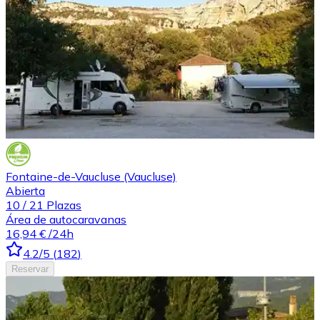
Fontaine-de-Vaucluse (Vaucluse)
Abierta
10
/
21
Plazas
Área de autocaravanas
16,94 €
/24h
4.2
/5
(
182
)
Reservar