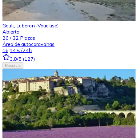
Goult, Luberon (Vaucluse)
Abierta
26
/
32
Plazas
Área de autocaravanas
16,14 €
/24h
3.8
/5
(
127
)
Reservar