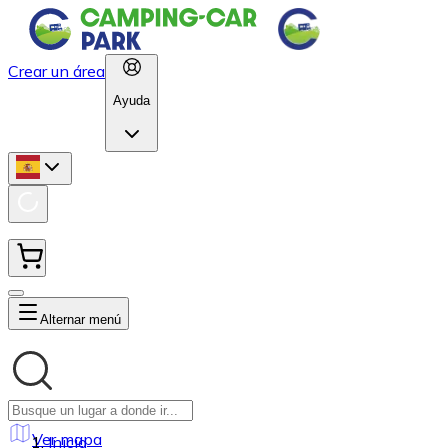
Crear un área
Ayuda
Alternar menú
Ver mapa
Inicio