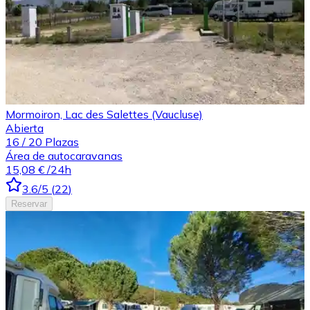
Mormoiron, Lac des Salettes (Vaucluse)
Abierta
16
/
20
Plazas
Área de autocaravanas
15,08 €
/24h
3.6
/5
(
22
)
Reservar