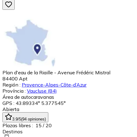
Plan d'eau de la Riaille - Avenue Frédéric Mistral
84400
Apt
Región :
Provence-Alpes-Côte-d’Azur
Província :
Vaucluse
(84)
Área de autocaravanas
GPS : 43.89334° 5.377545°
Abierta
3.9
/5
(
94
opiniones
)
Plazas libres :
15
/ 20
Destinos