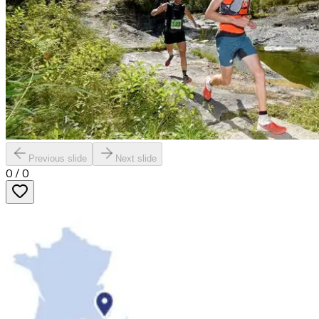
Previous slide
Next slide
0
/
0