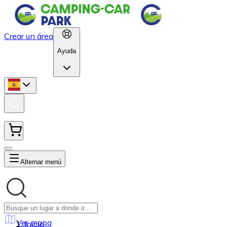
Crear un área
Ayuda
Alternar menú
Ver mapa
Inicio