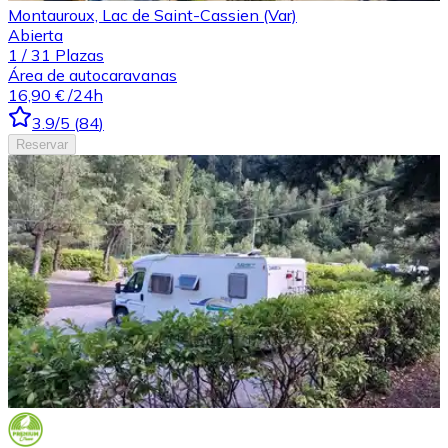
Montauroux, Lac de Saint-Cassien (Var)
Abierta
1
/
31
Plazas
Área de autocaravanas
16,90 €
/24h
3.9
/5
(
84
)
Reservar