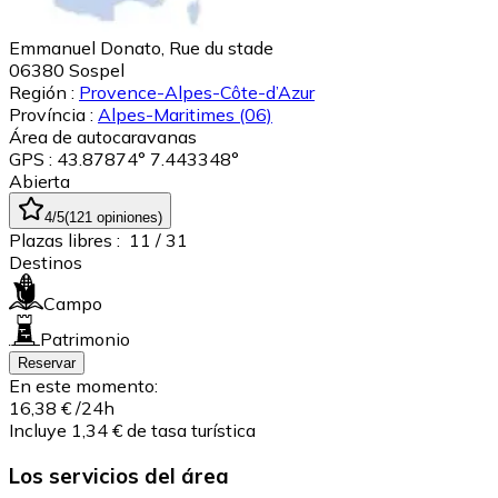
Emmanuel Donato, Rue du stade
06380
Sospel
Región :
Provence-Alpes-Côte-d’Azur
Província :
Alpes-Maritimes
(06)
Área de autocaravanas
GPS : 43.87874° 7.443348°
Abierta
4
/5
(
121
opiniones
)
Plazas libres :
11
/ 31
Destinos
Campo
Patrimonio
Reservar
En este momento:
16,38 €
/24h
Incluye 1,34 € de tasa turística
Los servicios del área