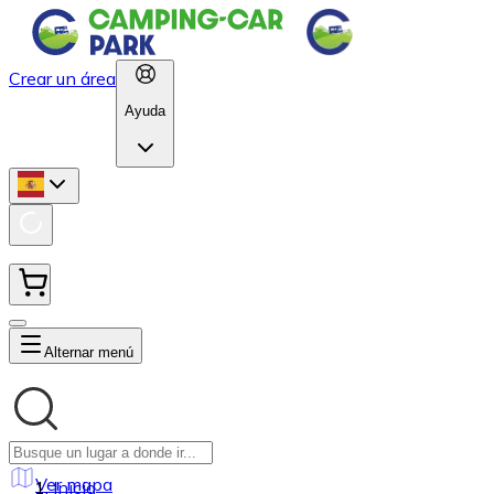
Crear un área
Ayuda
Alternar menú
Ver mapa
Inicio