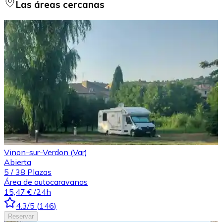
Las áreas cercanas
Vinon-sur-Verdon (Var)
Abierta
5
/
38
Plazas
Área de autocaravanas
15,47 €
/24h
4.3
/5
(
146
)
Reservar