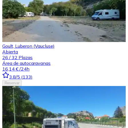
Goult, Luberon (Vaucluse)
Abierta
26
/
32
Plazas
Área de autocaravanas
16,14 €
/24h
3.8
/5
(
133
)
Reservar