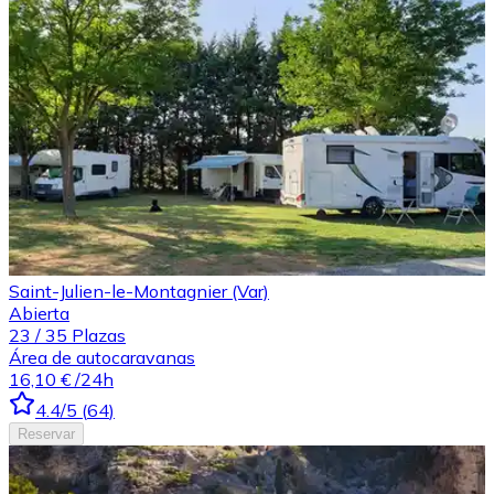
Saint-Julien-le-Montagnier (Var)
Abierta
23
/
35
Plazas
Área de autocaravanas
16,10 €
/24h
4.4
/5
(
64
)
Reservar