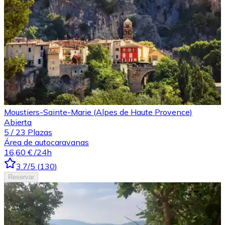
Moustiers-Sainte-Marie (Alpes de Haute Provence)
Abierta
5
/
23
Plazas
Área de autocaravanas
16,60 €
/24h
3.7
/5
(
130
)
Reservar