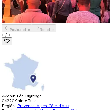
Previous slide
Next slide
0
/
0
Avenue Léo Lagrange
04220
Sainte Tulle
Región :
Provence-Alpes-Côte-d’Azur