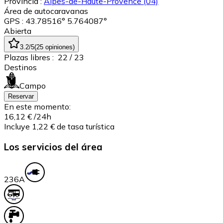
Província :
Alpes-de-Haute-Provence
(04)
Área de autocaravanas
GPS : 43.78516° 5.764087°
Abierta
3.2
/5
(
25
opiniones
)
Plazas libres :
22
/ 23
Destinos
Campo
Reservar
En este momento:
16,12 €
/24h
Incluye 1,22 € de tasa turística
Los servicios del área
23
6A