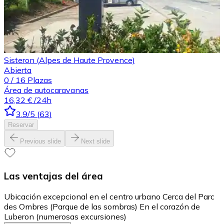
Sisteron (Alpes de Haute Provence)
Abierta
0
/
16
Plazas
Área de autocaravanas
16,32 €
/24h
3.9
/5
(
63
)
Reservar
Previous slide
Next slide
Las ventajas del área
Ubicación excepcional en el centro urbano Cerca del Parc
des Ombres (Parque de las sombras) En el corazón de
Luberon (numerosas excursiones)