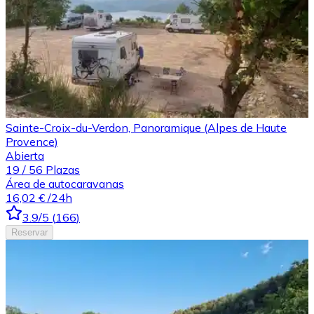
Sainte-Croix-du-Verdon, Panoramique (Alpes de Haute
Provence)
Abierta
19
/
56
Plazas
Área de autocaravanas
16,02 €
/24h
3.9
/5
(
166
)
Reservar